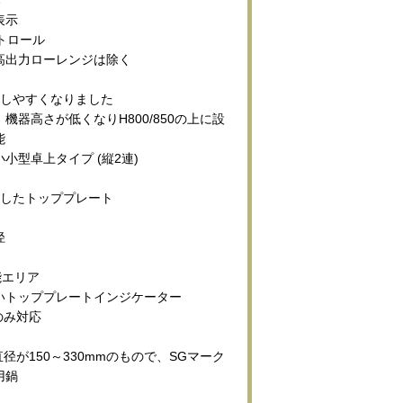
表示
トロール
高出力ローレンジは除く
置しやすくなりました
機器高さが低くなりH800/850の上に設
能
小型卓上タイプ (縦2連)
求したトッププレート
径
能エリア
いトッププレートインジケーター
のみ対応
直径が150～330mmのもので、SGマーク
用鍋