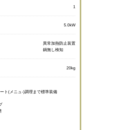
1
5.0kW
異常加熱防止装置
鍋無し検知
20kg
ート(メニュ-)調理まで標準装備
プ
整
み