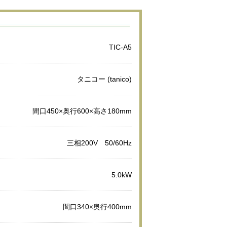
TIC-A5
タニコー (tanico)
間口450×奥行600×高さ180mm
三相200V 50/60Hz
5.0kW
間口340×奥行400mm