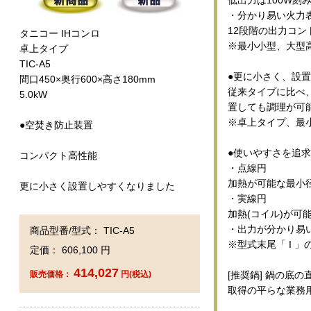
・分かり易い火力
12段階の出力コン
タニコー IHコンロ
※最小小型、大型
卓上タイプ
TIC-A5
●更に小さく、設
間口450×奥行600×高さ180mm
従来タイプに比べ、
5.0kW
置しても調理が可
※卓上タイプ、最小
●空焚き防止装置
●使いやすさを追
コンパクト高性能
・点線円
加熱が可能な最小
更に小さく設置しやすくなりました
・実線円
加熱(コイル)が可
・出力が分かり易
商品型番/型式： TIC-A5
※型式末尾「 I 」
定価： 606,100 円
414,027
[推奨鍋] 鍋の底の
販売価格：
円(税込)
取得の平らな業務