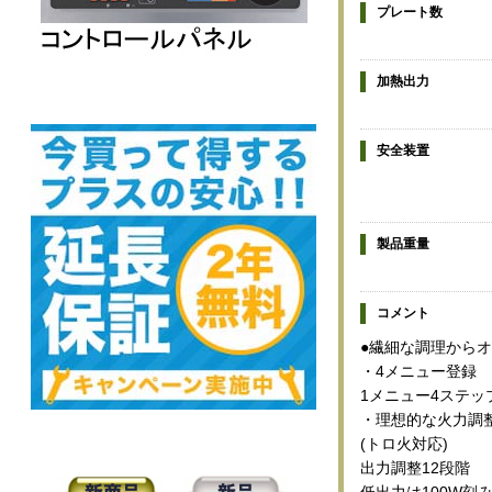
プレート数
加熱出力
安全装置
製品重量
コメント
●繊細な調理からオ
・4メニュー登録
1メニュー4ステッ
・理想的な火力調
(トロ火対応)
出力調整12段階
低出力は100W刻