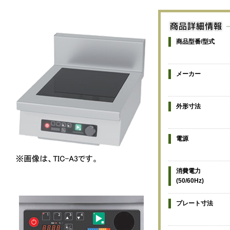
商品型番/型式
メーカー
外形寸法
電源
消費電力
(50/60Hz)
プレート寸法