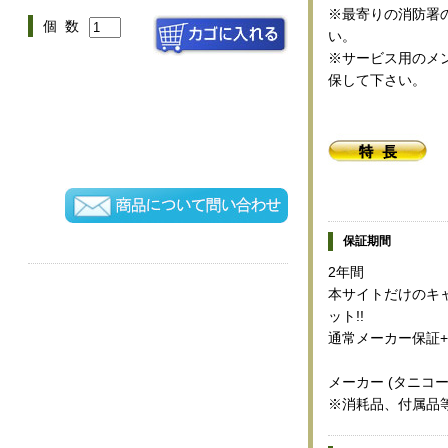
※最寄りの消防署
個 数
い。
※サービス用のメン
保して下さい。
保証期間
2年間
本サイトだけのキャ
ット!!
通常メーカー保証+
メーカー (タニコ
※消耗品、付属品