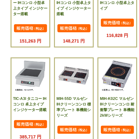
ー IHコンロ 小型卓
IHコンロ 小型卓上タ
IHコンロ 小型卓上タ
上タイプ インジケー
イプ インジケーター
イプ
ター搭載
搭載
116,828 円
151,263 円
148,271 円
TIC-A3I タニコー IH
MIH-55D マルゼン
MIH-K02C マルゼン
コンロ 卓上タイプ
IHクリーンコンロ 標
IHクリーンコンロ 耐
インジケーター搭載
準プレート 単機能シ
衝撃プレート 単機能
リーズ
2kWシリーズ
385,717 円