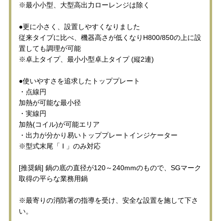
※最小小型、大型高出力ローレンジは除く
●更に小さく、設置しやすくなりました
従来タイプに比べ、機器高さが低くなりH800/850の上に設
置しても調理が可能
※卓上タイプ、最小小型卓上タイプ (縦2連)
●使いやすさを追求したトッププレート
・点線円
加熱が可能な最小径
・実線円
加熱(コイル)が可能エリア
・出力が分かり易いトッププレートインジケーター
※型式末尾「 I 」のみ対応
[推奨鍋] 鍋の底の直径が120～240mmのもので、SGマーク
取得の平らな業務用鍋
※最寄りの消防署の指導を受け、安全な設置を施して下さ
い。