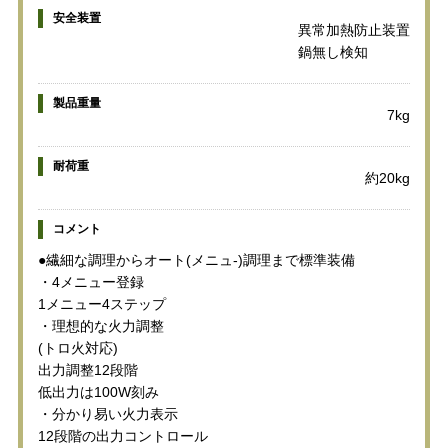
安全装置
異常加熱防止装置
鍋無し検知
製品重量
7kg
耐荷重
約20kg
コメント
●繊細な調理からオート(メニュ-)調理まで標準装備
・4メニュー登録
1メニュー4ステップ
・理想的な火力調整
(トロ火対応)
出力調整12段階
低出力は100W刻み
・分かり易い火力表示
12段階の出力コントロール