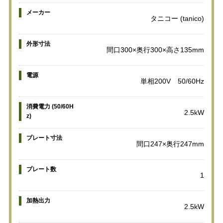
メーカー
タニコー (tanico)
外形寸法
間口300×奥行300×高さ135mm
電源
単相200V 50/60Hz
消費電力 (50/60H
2.5kW
z)
プレート寸法
間口247×奥行247mm
プレート数
1
加熱出力
2.5kW