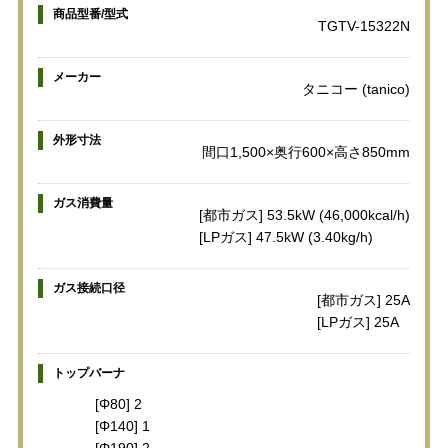
商品型番/型式
TGTV-15322N
メーカー
タニコー (tanico)
外形寸法
間口1,500×奥行600×高さ850mm
ガス消費量
[都市ガス] 53.5kW (46,000kcal/h)
[LPガス] 47.5kW (3.40kg/h)
ガス接続口径
[都市ガス] 25A
[LPガス] 25A
トップバーナ
[Φ80] 2
[Φ140] 1
[Φ190] 2