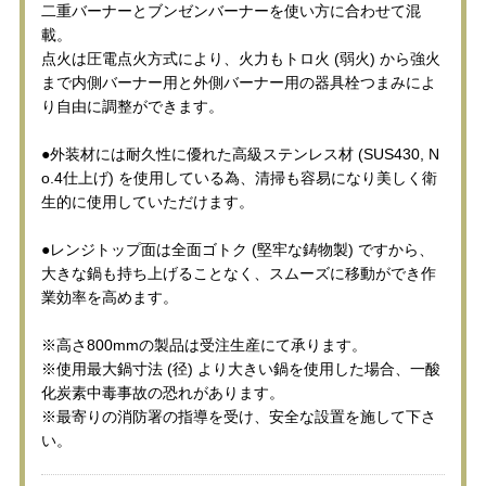
二重バーナーとブンゼンバーナーを使い方に合わせて混
載。
点火は圧電点火方式により、火力もトロ火 (弱火) から強火
まで内側バーナー用と外側バーナー用の器具栓つまみによ
り自由に調整ができます。
●外装材には耐久性に優れた高級ステンレス材 (SUS430, N
o.4仕上げ) を使用している為、清掃も容易になり美しく衛
生的に使用していただけます。
●レンジトップ面は全面ゴトク (堅牢な鋳物製) ですから、
大きな鍋も持ち上げることなく、スムーズに移動ができ作
業効率を高めます。
※高さ800mmの製品は受注生産にて承ります。
※使用最大鍋寸法 (径) より大きい鍋を使用した場合、一酸
化炭素中毒事故の恐れがあります。
※最寄りの消防署の指導を受け、安全な設置を施して下さ
い。