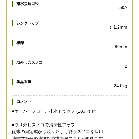
排水接続口径
50A
シンクトップ
t=1.2mm
槽深
280mm
取外し式スノコ
2
製品重量
24.0kg
コメント
●オーバーフロー、排水トラップ (180Φ) 付
●取り外しスノコで清掃性アップ
従来の固定式から取り外し可能なスノコを採用。
清掃性を高め清潔な環境を保つことが可能です。