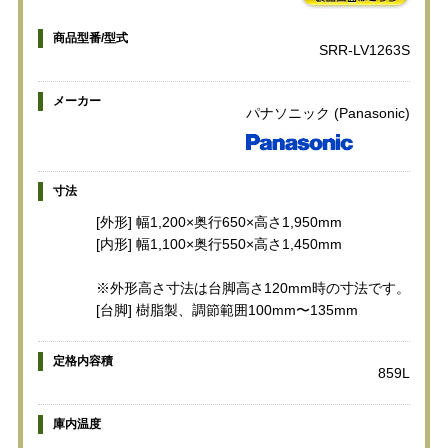
商品型番/型式
SRR-LV1263S
メーカー
パナソニック (Panasonic)
寸法
[外形] 幅1,200×奥行650×高さ1,950mm
[内形] 幅1,100×奥行550×高さ1,450mm
※外形高さ寸法は台脚高さ120mm時の寸法です。
[台脚] 樹脂製、調節範囲100mm〜135mm
定格内容積
859L
庫内温度