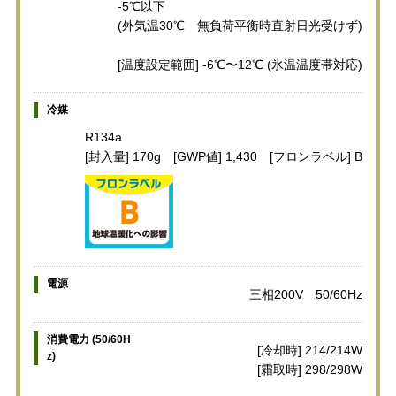
-5℃以下
(外気温30℃ 無負荷平衡時直射日光受けず)
[温度設定範囲] -6℃〜12℃ (氷温温度帯対応)
冷媒
R134a
[封入量] 170g [GWP値] 1,430 [フロンラベル] B
電源
三相200V 50/60Hz
消費電力 (50/60H
[冷却時] 214/214W
z)
[霜取時] 298/298W