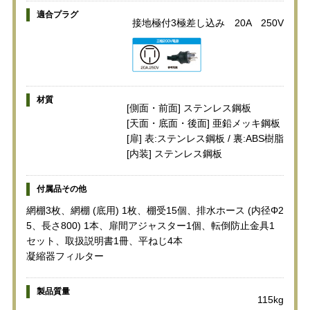
適合プラグ
接地極付3極差し込み 20A 250V
材質
[側面・前面] ステンレス鋼板
[天面・底面・後面] 亜鉛メッキ鋼板
[扉] 表:ステンレス鋼板 / 裏:ABS樹脂
[内装] ステンレス鋼板
付属品その他
網棚3枚、網棚 (底用) 1枚、棚受15個、排水ホース (内径Φ2
5、長さ800) 1本、扉間アジャスター1個、転倒防止金具1
セット、取扱説明書1冊、平ねじ4本
凝縮器フィルター
製品質量
115kg