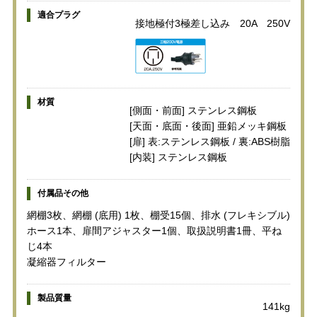
適合プラグ
接地極付3極差し込み 20A 250V
材質
[側面・前面] ステンレス鋼板
[天面・底面・後面] 亜鉛メッキ鋼板
[扉] 表:ステンレス鋼板 / 裏:ABS樹脂
[内装] ステンレス鋼板
付属品その他
網棚3枚、網棚 (底用) 1枚、棚受15個、排水 (フレキシブル)
ホース1本、扉間アジャスター1個、取扱説明書1冊、平ね
じ4本
凝縮器フィルター
製品質量
141kg