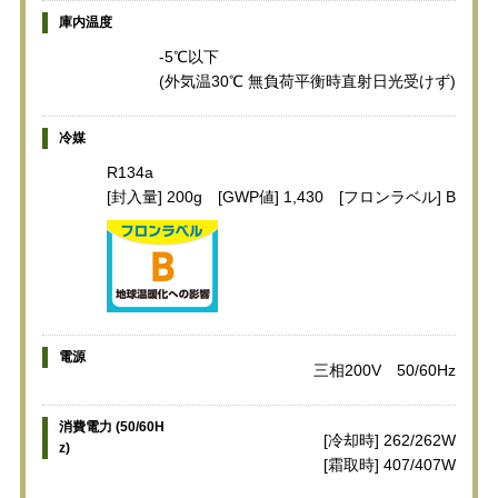
庫内温度
-5℃以下
(外気温30℃ 無負荷平衡時直射日光受けず)
冷媒
R134a
[封入量] 200g [GWP値] 1,430 [フロンラベル] B
電源
三相200V 50/60Hz
消費電力 (50/60H
[冷却時] 262/262W
z)
[霜取時] 407/407W