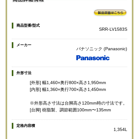
商品型番/型式
SRR-LV1583S
メーカー
パナソニック (Panasonic)
外形寸法
[外形] 幅1,460×奥行800×高さ1,950mm
[内形] 幅1,360×奥行700×高さ1,450mm
※外形高さ寸法は台脚高さ120mm時の寸法です。
[台脚] 樹脂製、調節範囲100mm〜135mm
定格内容積
1,354L