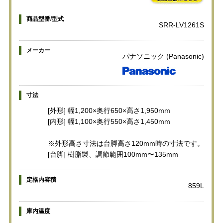
商品型番/型式
SRR-LV1261S
メーカー
パナソニック (Panasonic)
寸法
[外形] 幅1,200×奥行650×高さ1,950mm
[内形] 幅1,100×奥行550×高さ1,450mm
※外形高さ寸法は台脚高さ120mm時の寸法です。
[台脚] 樹脂製、調節範囲100mm〜135mm
定格内容積
859L
庫内温度