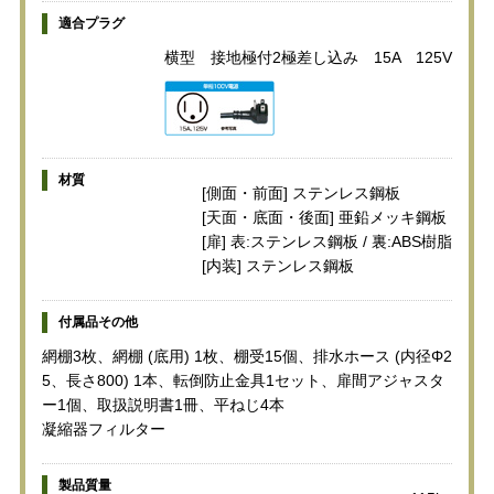
適合プラグ
横型 接地極付2極差し込み 15A 125V
材質
[側面・前面] ステンレス鋼板
[天面・底面・後面] 亜鉛メッキ鋼板
[扉] 表:ステンレス鋼板 / 裏:ABS樹脂
[内装] ステンレス鋼板
付属品その他
網棚3枚、網棚 (底用) 1枚、棚受15個、排水ホース (内径Φ2
5、長さ800) 1本、転倒防止金具1セット、扉間アジャスタ
ー1個、取扱説明書1冊、平ねじ4本
凝縮器フィルター
製品質量