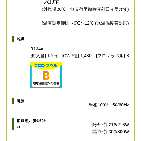
-5℃以下
(外気温30℃ 無負荷平衡時直射日光受けず)
[温度設定範囲] -6℃〜12℃ (氷温温度帯対応)
冷媒
R134a
[封入量] 170g [GWP値] 1,430 [フロンラベル] B
電源
単相100V 50/60Hz
消費電力 (50/60H
[冷却時] 216/216W
z)
[霜取時] 300/300W