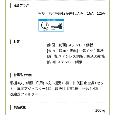
適合プラグ
横型 接地極付2極差し込み 15A 125V
材質
[側面・前面] ステンレス鋼板
[天面・底面・後面] 亜鉛メッキ鋼板
[扉] 表:ステンレス鋼板 / 裏:ABS樹脂
[内装] ステンレス鋼板
付属品その他
網棚3枚、網棚 (底用) 1枚、棚受15個、転倒防止金具1セッ
ト、扉間アジャスター1個、取扱説明書1冊、平ねじ4本
凝縮器フィルター
製品質量
100kg