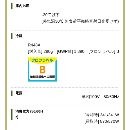
庫内温度
-20℃以下
(外気温30℃ 無負荷平衡時直射日光受けず)
冷媒
R448A
[封入量] 290g [GWP値] 1,390 [フロンラベル] B
電源
単相100V 50/60Hz
消費電力 (50/60H
[冷却時] 341/341W
z)
[霜取時] 570/570W