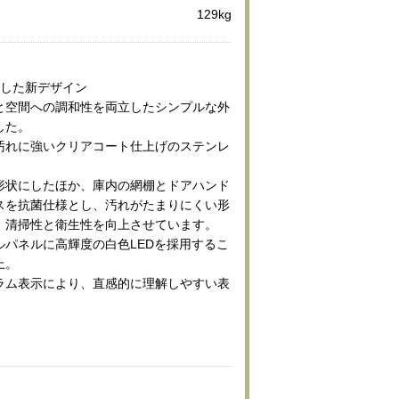
129kg
及した新デザイン
と空間への調和性を両立したシンプルな外
した。
汚れに強いクリアコート仕上げのステンレ
形状にしたほか、庫内の網棚とドアハンド
スを抗菌仕様とし、汚れがたまりにくい形
、清掃性と衛生性を向上させています。
ルパネルに高輝度の白色LEDを採用するこ
上。
ラム表示により、直感的に理解しやすい表