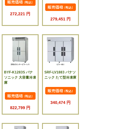
272,221 円
279,451 円
BYF-K1283S パナ
SRF-LV1883 パナソ
ソニック 大容量冷凍
ニック たて型冷凍庫
庫
340,474 円
822,799 円