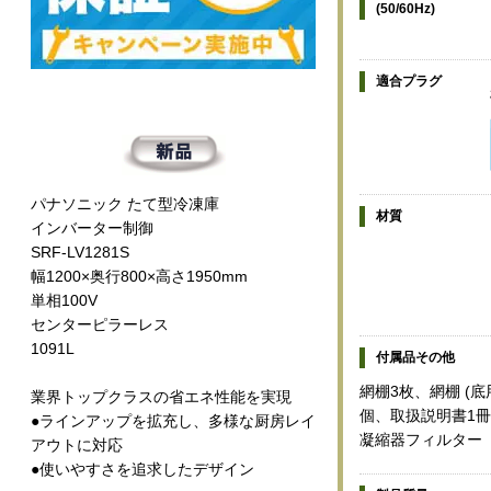
(50/60Hz)
適合プラグ
パナソニック たて型冷凍庫
材質
インバーター制御
SRF-LV1281S
幅1200×奥行800×高さ1950mm
単相100V
センターピラーレス
1091L
付属品その他
網棚3枚、網棚 (底
業界トップクラスの省エネ性能を実現
個、取扱説明書1冊
●ラインアップを拡充し、多様な厨房レイ
凝縮器フィルター
アウトに対応
●使いやすさを追求したデザイン