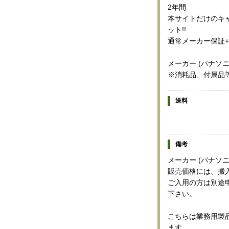
2年間
本サイトだけのキャ
ット!!
通常メーカー保証+
メーカー (パナソ
※消耗品、付属品
送料
備考
メーカー (パナソ
販売価格には、搬
ご入用の方は別途
下さい。
こちらは業務用製
ます。