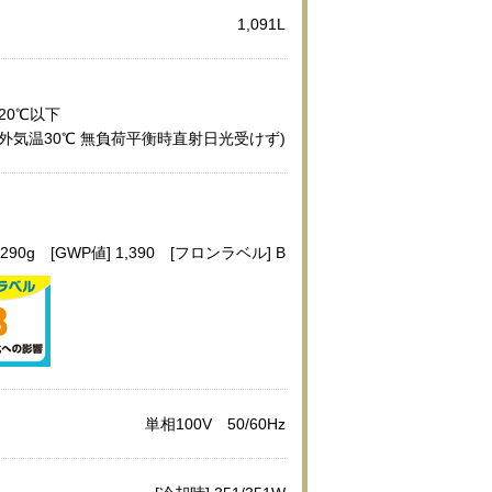
1,091L
-20℃以下
(外気温30℃ 無負荷平衡時直射日光受けず)
 290g [GWP値] 1,390 [フロンラベル] B
単相100V 50/60Hz