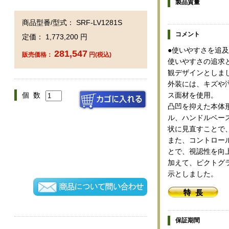
製品質量
商品型番/型式： SRF-LV1281S
コメント
定価： 1,773,200 円
●使いやすさを追
281,547
販売価格：
円(税込)
使いやすさの追求
観デザインとしま
外装には、キズや
ス面材を使用。
個 数
凸凹を抑えた本体
ル、ハンドルベー
状に見直すことで
また、コントロー
とで、視認性を向
加えて、ピクトグ
示としました。
保証期間