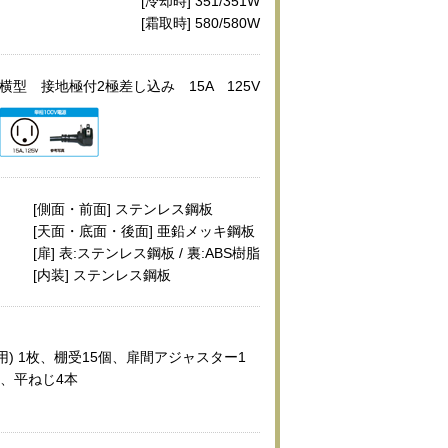
[冷却時] 351/351W
[霜取時] 580/580W
横型 接地極付2極差し込み 15A 125V
[側面・前面] ステンレス鋼板
[天面・底面・後面] 亜鉛メッキ鋼板
[扉] 表:ステンレス鋼板 / 裏:ABS樹脂
[内装] ステンレス鋼板
用) 1枚、棚受15個、扉間アジャスター1
、平ねじ4本