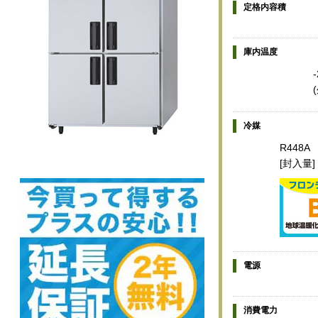
定格内容積
庫内温度
冷媒
R448A
[封入量]
電源
消費電力