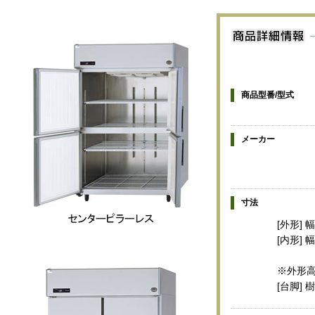
商品型番/型式
メーカー
寸法
[外形] 
[内形] 
※外形高
[台脚]