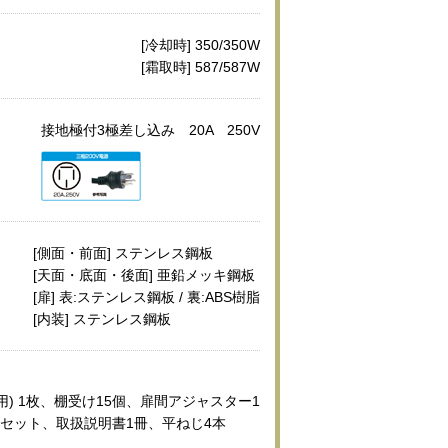
[冷却時] 350/350W
[霜取時] 587/587W
接地極付3極差し込み 20A 250V
[側面・前面] ステンレス鋼板
[天面・底面・後面] 亜鉛メッキ鋼板
[扉] 表:ステンレス鋼板 / 裏:ABS樹脂
[内装] ステンレス鋼板
用) 1枚、棚受け15個、扉間アジャスター1
セット、取扱説明書1冊、平ねじ4本