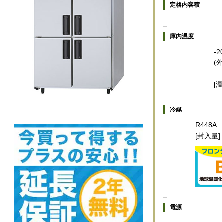
定格内容積
庫内温度
-
(
[
冷媒
R448A
[封入量]
電源