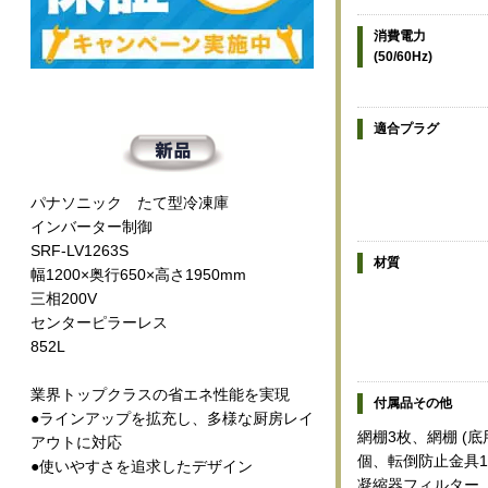
消費電力
(50/60Hz)
適合プラグ
パナソニック たて型冷凍庫
インバーター制御
SRF-LV1263S
材質
幅1200×奥行650×高さ1950mm
三相200V
センターピラーレス
852L
業界トップクラスの省エネ性能を実現
付属品その他
●ラインアップを拡充し、多様な厨房レイ
網棚3枚、網棚 (底
アウトに対応
個、転倒防止金具1
●使いやすさを追求したデザイン
凝縮器フィルター