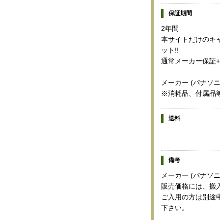
保証期間
2年間
本サイトだけのキャ
ット!!
通常メーカー保証+
メーカー (パナソ
※消耗品、付属品
送料
備考
メーカー (パナソ
販売価格には、搬
ご入用の方は別途
下さい。