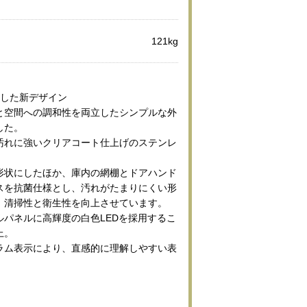
121kg
及した新デザイン
と空間への調和性を両立したシンプルな外
した。
汚れに強いクリアコート仕上げのステンレ
形状にしたほか、庫内の網棚とドアハンド
スを抗菌仕様とし、汚れがたまりにくい形
、清掃性と衛生性を向上させています。
ルパネルに高輝度の白色LEDを採用するこ
上。
ラム表示により、直感的に理解しやすい表