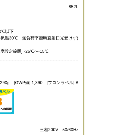
852L
20℃以下
外気温30℃ 無負荷平衡時直射日光受けず)
温度設定範囲] -25℃〜-15℃
 290g [GWP値] 1,390 [フロンラベル] B
三相200V 50/60Hz