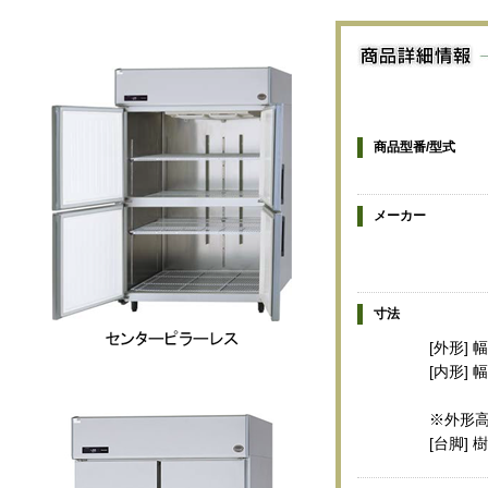
商品型番/型式
メーカー
寸法
[外形] 
[内形] 
※外形高
[台脚]