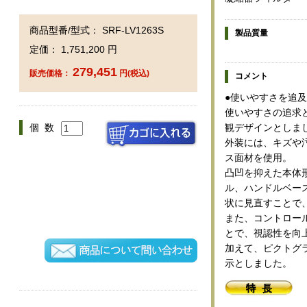
商品型番/型式： SRF-LV1263S
製品質量
定価： 1,751,200 円
279,451
販売価格：
円(税込)
コメント
●使いやすさを追
使いやすさの追求
観デザインとしま
個 数
外装には、キズや
ス面材を使用。
凸凹を抑えた本体
ル、ハンドルベー
状に見直すことで
また、コントロー
とで、視認性を向
加えて、ピクトグ
示としました。