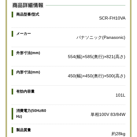
商品型番/型式
SCR-FH10VA
メーカー
パナソニック(Panasonic)
外形寸法(mm)
554(幅)×585(奥行)×821(高さ)
内形寸法(mm)
450(幅)×450(奥行)×500(高さ)
有効内容量
101L
消費電力(50Hz/60
単相100V 83/84W
Hz)
製品質量
約28kg