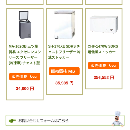
MA-102GB 三ツ星
SH-170XE SDRS チ
CHF-1470W SDRS
貿易 エクセレンスシ
ェストフリーザー 冷
超低温ストッカー
リーズ フリーザー
凍ストッカー
(冷凍庫) チェスト型
356,552 円
85,985 円
34,800 円