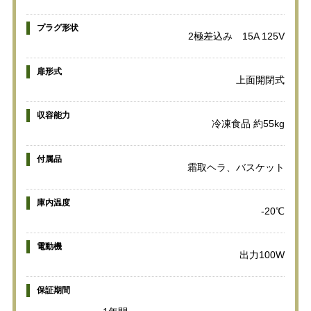
プラグ形状
2極差込み 15A 125V
扉形式
上面開閉式
収容能力
冷凍食品 約55kg
付属品
霜取ヘラ、バスケット
庫内温度
-20℃
電動機
出力100W
保証期間