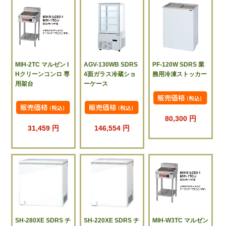
MIH-2TC マルゼン I
AGV-130WB SDRS
PF-120W SDRS 業
Hクリーンコンロ 専
4面ガラス冷蔵ショ
務用冷凍ストッカー
用架台
ーケース
80,300 円
31,459 円
146,554 円
SH-280XE SDRS チ
SH-220XE SDRS チ
MIH-W3TC マルゼン