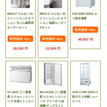
MIHX-F マルゼン IH
MIHX-A マルゼン IH
SVF-98W SDRS ヨ
クリーンコンロ オプ
クリーンコンロ オプ
コ型冷凍庫
ション 天ぷら鍋専用
ション 温度センサー
センサーセット
Aセット
49,907 円
38,500 円
33,000 円
VF-464A 三ツ星貿
MA-6144A 三ツ星貿
AGV-178W SDRS 4
易 エクセレンスシリ
易 エクセレンスシリ
面ガラス冷蔵ショー
ーズ 冷凍ストッカー
ーズ フリーザー(冷
ケース
凍庫)アップライト