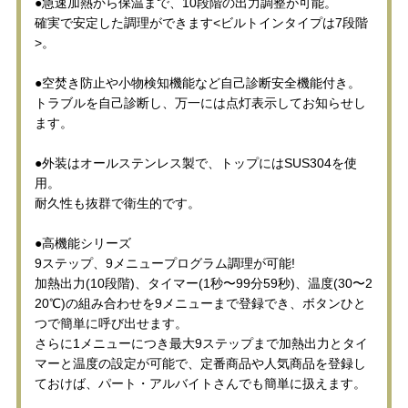
●急速加熱から保温まで、10段階の出力調整が可能。
確実で安定した調理ができます<ビルトインタイプは7段階
>。
●空焚き防止や小物検知機能など自己診断安全機能付き。
トラブルを自己診断し、万一には点灯表示してお知らせし
ます。
●外装はオールステンレス製で、トップにはSUS304を使
用。
耐久性も抜群で衛生的です。
●高機能シリーズ
9ステップ、9メニュープログラム調理が可能!
加熱出力(10段階)、タイマー(1秒〜99分59秒)、温度(30〜2
20℃)の組み合わせを9メニューまで登録でき、ボタンひと
つで簡単に呼び出せます。
さらに1メニューにつき最大9ステップまで加熱出力とタイ
マーと温度の設定が可能で、定番商品や人気商品を登録し
ておけば、パート・アルバイトさんでも簡単に扱えます。