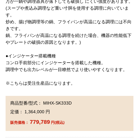
万が一鍋や調理器具が落下しても破損し にくい強度があります。
(スープや煮込み調理など重い寸胴を使用する調理に向いていま
す。
炒め、揚げ物調理等の鍋、フライパンが高温になる調理には不向
きです。
鍋、フライパンが高温になる調理を続けた場合、機器の性能低下
やプレートの破損の原因となります。)
●インジケーター搭載機種
コンロ手前部分にインジケーターを搭載した機種。
調理中でも出力レベルが一目瞭然でより使いやすくなります。
※こちらは受注生産品になります。
商品型番/型式： MIHX-SK333D
定価： 1,364,000 円
779,789
販売価格：
円(税込)