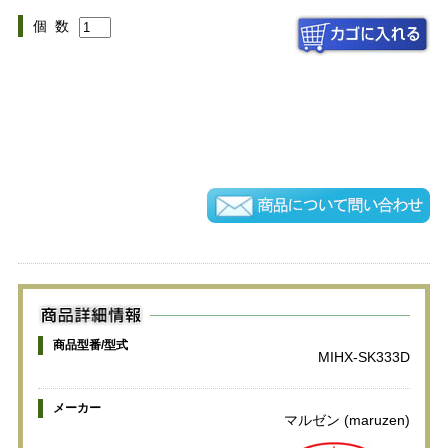
個 数
商品型番/型式
MIHX-SK333D
メーカー
マルゼン (maruzen)