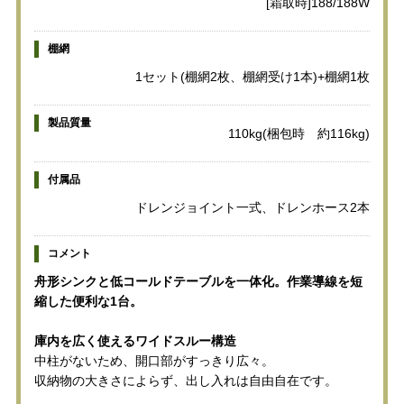
[霜取時]188/188W
棚網
1セット(棚網2枚、棚網受け1本)+棚網1枚
製品質量
110kg(梱包時 約116kg)
付属品
ドレンジョイント一式、ドレンホース2本
コメント
舟形シンクと低コールドテーブルを一体化。作業導線を短
縮した便利な1台。
庫内を広く使えるワイドスルー構造
中柱がないため、開口部がすっきり広々。
収納物の大きさによらず、出し入れは自由自在です。