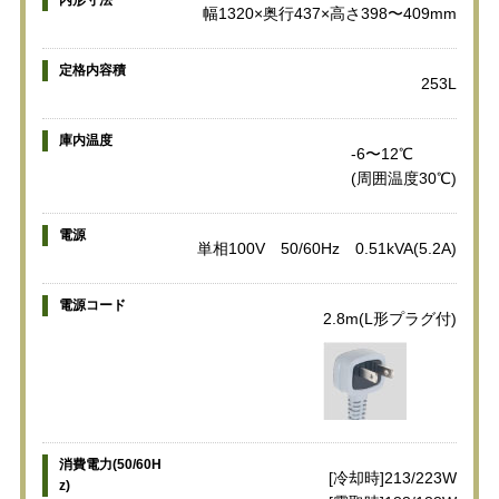
幅1320×奥行437×高さ398〜409mm
定格内容積
253L
庫内温度
-6〜12℃
(周囲温度30℃)
電源
単相100V 50/60Hz 0.51kVA(5.2A)
電源コード
2.8m(L形プラグ付)
消費電力(50/60H
[冷却時]213/223W
z)