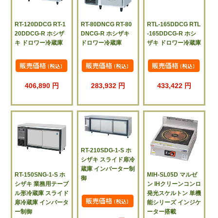
RT-120DDCG RT-1
RT-80DNCG RT-80
RTL-165DDCG RTL
20DDCG-R ホシザ
DNCG-R ホシザキ
-165DDCG-R ホシ
キ ドロワー冷蔵庫
ドロワー冷蔵庫
ザキ ドロワー冷蔵庫
406,890 円
283,932 円
433,422 円
RT-210SDG-1-S ホ
シザキ スライド扉冷
蔵庫 インバーター制
RT-150SNG-1-S ホ
MIH-SL05D マルゼ
御
シザキ 業務用テーブ
ン IHクリーンコンロ
ル形冷蔵庫 スライド
発光スケルトン 単機
扉冷蔵庫 インバータ
能シリーズ インジケ
ー制御
ーター搭載