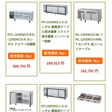
RT-210SNG-1-S ホ
シザキ 業務用テーブ
ル形冷蔵庫 スライド
RTL-120DNCG RTL
RL-120SNCG-ML-T
扉冷蔵庫 インバータ
-120DNCG-R ホシ
RL-120SNCG-RML-
ー制御
ザキ ドロワー冷蔵庫
T ホシザキ 低コール
ドテーブル
258,013 円
306,702 円
181,791 円
RT-180SDG-1-S ホ
シザキ 業務用テーブ