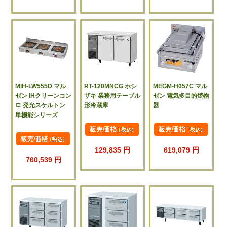
MIH-LW555D マル
RT-120MNCG ホシ
MEGM-H057C マル
ゼン IHクリーンコン
ザキ 業務用テーブル
ゼン 電気多目的焼物
ロ 発光スケルトン
形冷蔵庫
器
単機能シリーズ
129,835 円
619,079 円
760,539 円