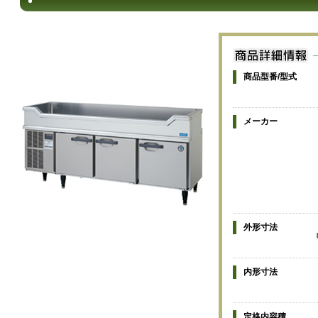
商品型番/型式
メーカー
外形寸法
内形寸法
定格内容積