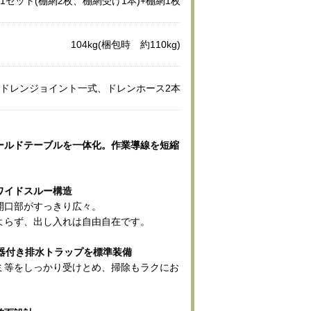
1セット(棚網2枚、棚網受け1本)+棚網1枚
104kg(梱包時 約110kg)
ドレンジョイント一式、ドレンホース2本
ールドテーブルを一体化。作業導線を短縮
ワイドスルー構造
開口部がすっきり広々。
よらず、出し入れは自由自在です。
納器付き排水トラップを標準装備
ミ等をしっかり受けとめ、掃除もラクにお