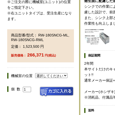
衛生面に配慮した
※ご注文の際に機械室(ユニット)の位置
シンクでの作業に
をご指定下さい。
慮した設計で、前
※右ユニットタイプは、受注生産になり
また、シンク上部
ます。
作業性も向上しま
商品型番/型式： RW-180SNCG-ML,
RW-180SNCG-RML
定価： 1,523,500 円
266,371
保証期間
販売価格：
円(税込)
2年間
本サイトだけのキャ
ット!!
機械室の位置
通常メーカー保証+
個 数
メーカー(ホシザキ
※消耗品、付属品
送料