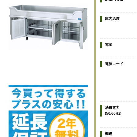
庫内温度
電源
電源コード
消費電力
(50/60Hz)
棚網