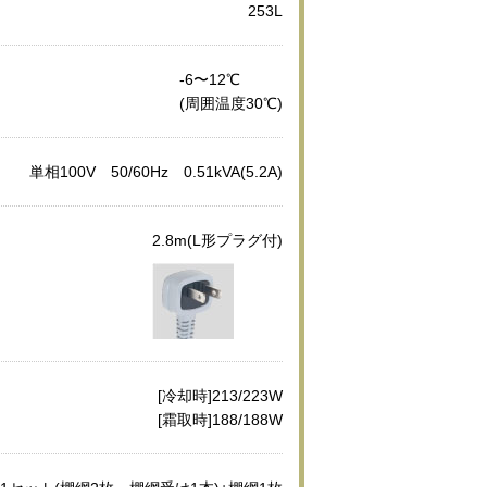
253L
-6〜12℃
(周囲温度30℃)
単相100V 50/60Hz 0.51kVA(5.2A)
2.8m(L形プラグ付)
[冷却時]213/223W
[霜取時]188/188W