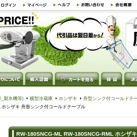
_製氷機等)
横型冷蔵庫
ホシザキ
舟型シンク付コールドテ
G-RML ホシザキ 舟形シンク付コールドテーブル
RW-180SNCG-ML RW-180SNCG-RML 