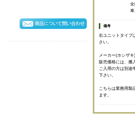
全
車
備考
右ユニットタイプ
さい。
メーカー(ホシザキ
販売価格には、搬
ご入用の方は別途
下さい。
こちらは業務用製
ます。