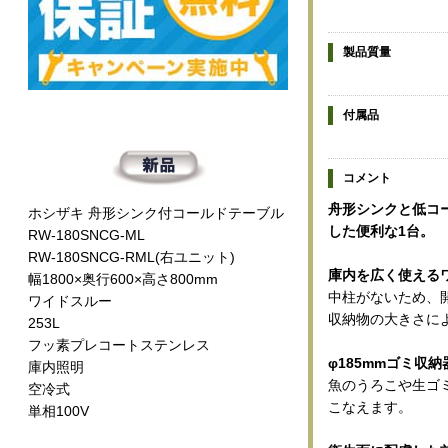
製品質量
付属品
コメント
舟形シンクと低コ
ホシザキ 舟形シンク付コールドテーブル
した便利な1台。
RW-180SNCG-ML
RW-180SNCG-RML(右ユニット)
庫内を広く使える
幅1800×奥行600×高さ800mm
中柱がないため、
ワイドスルー
収納物の大きさに
253L
フッ素プレコートステンレス
φ185mmゴミ収
庫内照明
魚のうろこや生ゴ
空冷式
こなえます。
単相100V