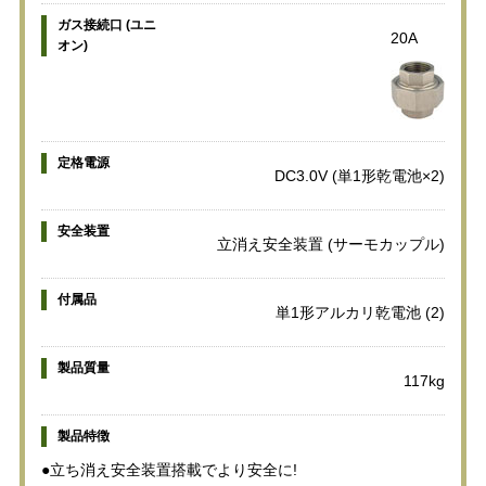
ガス接続口 (ユニ
20A
オン)
定格電源
DC3.0V (単1形乾電池×2)
安全装置
立消え安全装置 (サーモカップル)
付属品
単1形アルカリ乾電池 (2)
製品質量
117kg
製品特徴
●立ち消え安全装置搭載でより安全に!