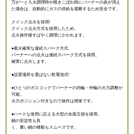
万が一とろ火調理時や噴きこぼれ時にバーナーの炎が消え
た場合は、自動的にガスの供給を遮断するため安全です。
クイック点火を採用!
クイック点火方式を採用したため、
点火操作後すばやく調理にかかれます。
●着火確実な連続スパーク方式
バーナーへの点火は連続スパーク方式を採用。
確実に点火します。
●設置場所を選ばない乾電池式!
●ひとつのガスコックでバーナーの内輪・外輪の火力調整が
可能。
火力ポジション付きなので操作は簡単です。
●ハードな使用に応える大型の全面五徳を採用。
鍋の安定性も良
く、重い鍋の移動もスムーズです。