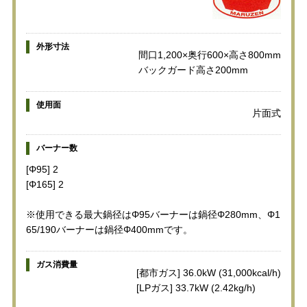
外形寸法
間口1,200×奥行600×高さ800mm
バックガード高さ200mm
使用面
片面式
バーナー数
[Φ95] 2
[Φ165] 2
※使用できる最大鍋径はΦ95バーナーは鍋径Φ280mm、Φ1
65/190バーナーは鍋径Φ400mmです。
ガス消費量
[都市ガス] 36.0kW (31,000kcal/h)
[LPガス] 33.7kW (2.42kg/h)