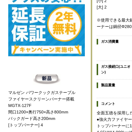
[小] 2
[大] 2
※使用できる最大鍋
ーナーは鍋径Φ28
ガス消費量
ガス接続口(ユニオ
ン)
製品重量
マルゼン パワークックガステーブル
ファイヤースクリーンバーナー搭載
コメント
MGTX-127F
間口1200×奥行750×高さ800mm
全面五徳を採用し
バックガード高さ200mm
●強火力ファイヤ
[トップバーナー] 4
トップバーナーに13.4k