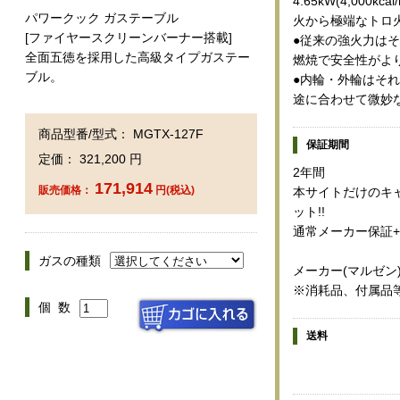
4.65kW(4,00
パワークック ガステーブル
火から極端なトロ
[ファイヤースクリーンバーナー搭載]
●従来の強火力は
全面五徳を採用した高級タイプガステー
燃焼で安全性がよ
ブル。
●内輪・外輪はそ
途に合わせて微妙
商品型番/型式： MGTX-127F
保証期間
定価： 321,200 円
2年間
171,914
販売価格：
円(税込)
本サイトだけのキャ
ット!!
通常メーカー保証+
ガスの種類
メーカー(マルゼン
※消耗品、付属品
個 数
送料