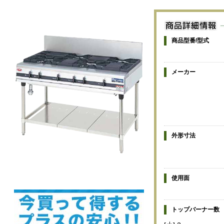
商品型番/型式
メーカー
外形寸法
使用面
トップバーナー数