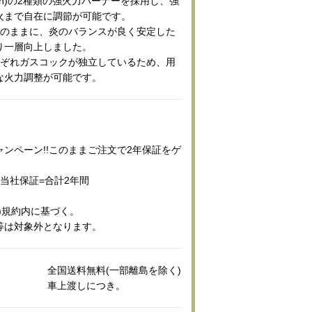
0kcal/h)の2種類の強火力バーナーを採用し、強
火まで自在に調節が可能です。
そのままに、炎のバランスが良く安定した
り一層向上しました。
れぞれガスコックが独立しているため、用
な火力調整が可能です。
ンペーン!!このままご注文で2年保証をゲ
当社保証=合計2年間
)規約内に基づく。
等は対象外となります。
全国送料無料(一部離島を除く)
車上渡しにつき。