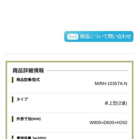
商品型番/型式
MIRH-1035TA-N
タイプ
卓上型(2連)
外形寸法(mm)
W900×D600×H250
電源容量 3φ200V