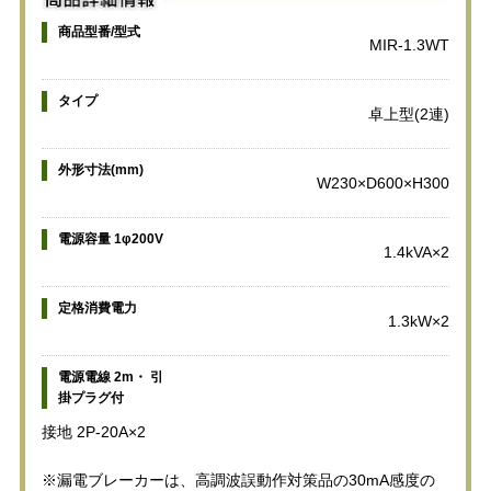
商品型番/型式
MIR-1.3WT
タイプ
卓上型(2連)
外形寸法(mm)
W230×D600×H300
電源容量 1φ200V
1.4kVA×2
定格消費電力
1.3kW×2
電源電線 2m・ 引
掛プラグ付
接地 2P-20A×2
※漏電ブレーカーは、高調波誤動作対策品の30mA感度の