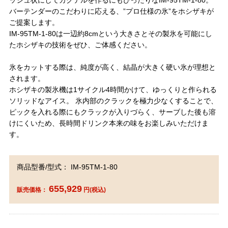
ッシュ状にしてカクテルを作るにもぴったりなIM-95TM-1-80。
バーテンダーのこだわりに応える、”プロ仕様の氷”をホシザキが
ご提案します。
IM-95TM-1-80は一辺約8cmという大きさとその製氷を可能にし
たホシザキの技術をぜひ、ご体感ください。
氷をカットする際は、純度が高く、結晶が大きく硬い氷が理想と
されます。
ホシザキの製氷機は1サイクル4時間かけて、ゆっくりと作られる
ソリッドなアイス。 氷内部のクラックを極力少なくすることで、
ピックを入れる際にもクラックが入りづらく、サーブした後も溶
けにくいため、長時間ドリンク本来の味をお楽しみいただけま
す。
商品型番/型式： IM-95TM-1-80
655,929
販売価格：
円(税込)