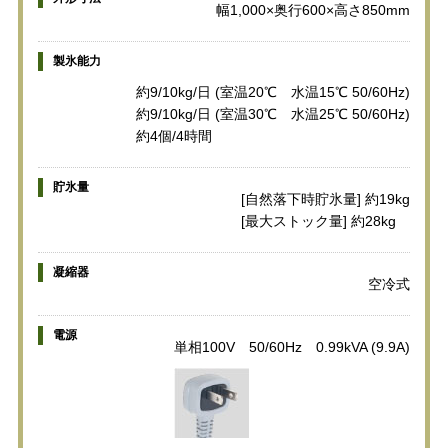
幅1,000×奥行600×高さ850mm
製氷能力
約9/10kg/日 (室温20℃ 水温15℃ 50/60Hz)
約9/10kg/日 (室温30℃ 水温25℃ 50/60Hz)
約4個/4時間
貯氷量
[自然落下時貯氷量] 約19kg
[最大ストック量] 約28kg
凝縮器
空冷式
電源
単相100V 50/60Hz 0.99kVA (9.9A)