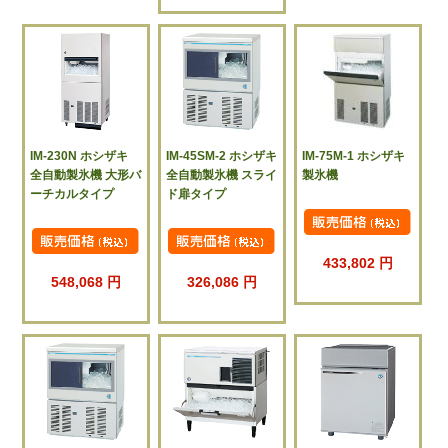
IM-230N ホシザキ
IM-45SM-2 ホシザキ
IM-75M-1 ホシザキ
全自動製氷機 大形バ
全自動製氷機 スライ
製氷機
ーチカルタイプ
ド扉タイプ
433,802 円
548,068 円
326,086 円