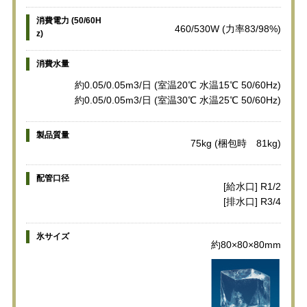
消費電力 (50/60H
460/530W (力率83/98%)
z)
消費水量
約0.05/0.05m3/日 (室温20℃ 水温15℃ 50/60Hz)
約0.05/0.05m3/日 (室温30℃ 水温25℃ 50/60Hz)
製品質量
75kg (梱包時 81kg)
配管口径
[給水口] R1/2
[排水口] R3/4
氷サイズ
約80×80×80mm