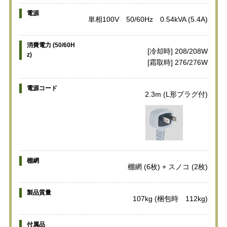
電源
単相100V 50/60Hz 0.54kVA (5.4A)
消費電力 (50/60H
[冷却時] 208/208W
z)
[霜取時] 276/276W
電源コード
2.3m (L形プラグ付)
棚網
棚網 (6枚) + スノコ (2枚)
製品質量
107kg (梱包時 112kg)
付属品