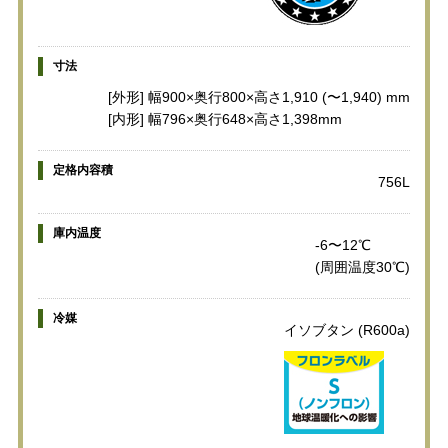
寸法
[外形] 幅900×奥行800×高さ1,910 (〜1,940) mm
[内形] 幅796×奥行648×高さ1,398mm
定格内容積
756L
庫内温度
-6〜12℃
(周囲温度30℃)
冷媒
イソブタン (R600a)