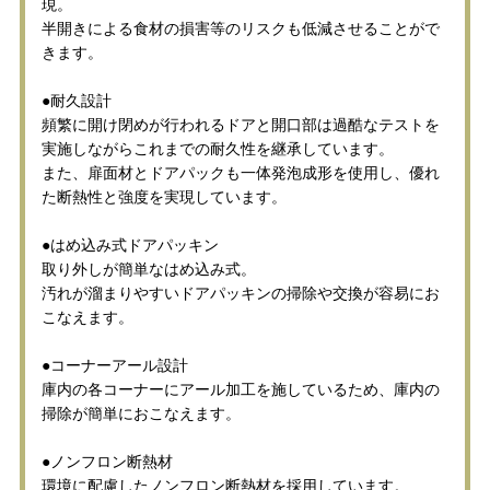
現。
半開きによる食材の損害等のリスクも低減させることがで
きます。
●耐久設計
頻繁に開け閉めが行われるドアと開口部は過酷なテストを
実施しながらこれまでの耐久性を継承しています。
また、扉面材とドアパックも一体発泡成形を使用し、優れ
た断熱性と強度を実現しています。
●はめ込み式ドアパッキン
取り外しが簡単なはめ込み式。
汚れが溜まりやすいドアパッキンの掃除や交換が容易にお
こなえます。
●コーナーアール設計
庫内の各コーナーにアール加工を施しているため、庫内の
掃除が簡単におこなえます。
●ノンフロン断熱材
環境に配慮したノンフロン断熱材を採用しています。