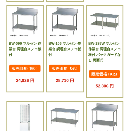
BW-096 マルゼン 作
BW-106 マルゼン 作
BW-189W マルゼン
業台 調理台スノコ板
業台 調理台スノコ板
作業台 調理台スノコ
付
付
板付 バックガードな
し 両面式
24,926 円
28,710 円
52,306 円