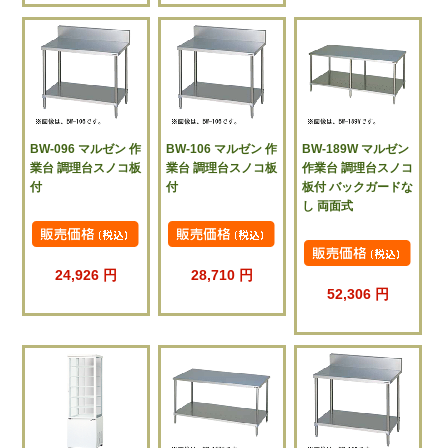
BW-096 マルゼン 作
BW-106 マルゼン 作
BW-189W マルゼン
業台 調理台スノコ板
業台 調理台スノコ板
作業台 調理台スノコ
付
付
板付 バックガードな
し 両面式
24,926 円
28,710 円
52,306 円