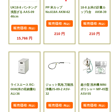
UK18-8 パンチング
PP 米カップ
18-8 お米の計量カ
浅型ざる AAS-09
No.618A AKM-62
ップ1合 AKM-39
46cm
210 円
210 円
15,766 円
ライスエース RC-
ジェット気泡 万能洗
超小型 洗米機 MiNi
06W(米の収納量6)
浄機JS-89-2 ASV-
ポリシャー MP-45型
ALI-36
32
ASV-55