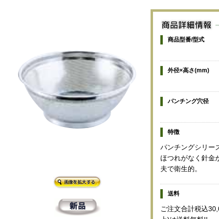
商品型番/型式
外径×高さ(mm)
パンチング穴径
特徴
パンチングシリー
ほつれがなく針金
夫で衛生的。
送料
ご注文合計税込30,