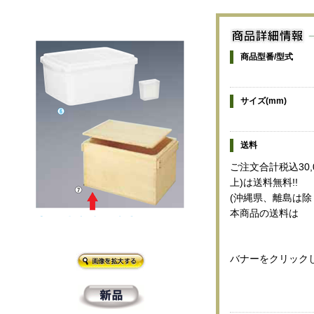
商品型番/型式
サイズ(mm)
送料
ご注文合計税込30,
上)は送料無料!!
(沖縄県、離島は除
本商品の送料は
バナーをクリック