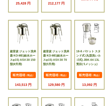
25,428 円
212,177 円
超音波 ジェット洗米
超音波 ジェット洗米
18-8 バケット スタ
器 KO-ME(給水ホー
器 KO-ME(給水ホー
ンド式 (丸型洗いカ
スφ15) ASV-30 150
スφ15) ASV-30 70
ゴ式) JBK-04 13L
型(8升用)
型(5升用)
荒目( 5メッシュ)
143,513 円
129,580 円
13,092 円