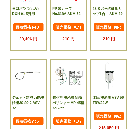
角型おひつ(もみ)
PP 米カップ
18-8 お米の計量カ
DOH-01 5升用
No.618A AKM-62
ップ1合 AKM-39
20,496 円
210 円
210 円
ジェット気泡 万能洗
超小型 洗米機 MiNi
水圧 洗米器 ASV-56
浄機JS-89-2 ASV-
ポリシャー MP-45型
FRW22W
32
ASV-55
215,050 円