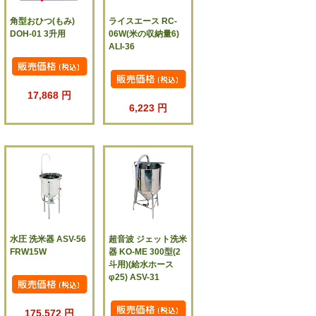
角型おひつ(もみ)
ライスエース RC-
DOH-01 3升用
06W(米の収納量6)
ALI-36
17,868 円
6,223 円
水圧 洗米器 ASV-56
超音波 ジェット洗米
FRW15W
器 KO-ME 300型(2
斗用)(給水ホース
φ25) ASV-31
175,572 円