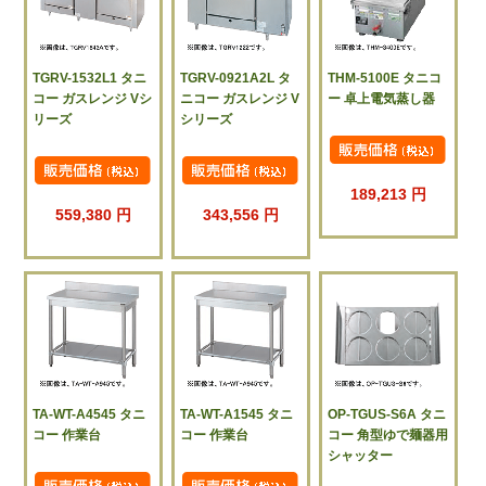
TGRV-1532L1 タニ
TGRV-0921A2L タ
THM-5100E タニコ
コー ガスレンジ Vシ
ニコー ガスレンジ V
ー 卓上電気蒸し器
リーズ
シリーズ
189,213 円
559,380 円
343,556 円
TA-WT-A4545 タニ
TA-WT-A1545 タニ
OP-TGUS-S6A タニ
コー 作業台
コー 作業台
コー 角型ゆで麺器用
シャッター