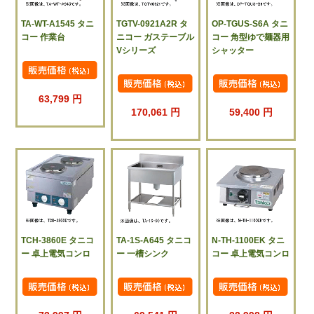
TA-WT-A1545 タニ
TGTV-0921A2R タ
OP-TGUS-S6A タニ
コー 作業台
ニコー ガステーブル
コー 角型ゆで麺器用
Vシリーズ
シャッター
63,799 円
170,061 円
59,400 円
TCH-3860E タニコ
TA-1S-A645 タニコ
N-TH-1100EK タニ
ー 卓上電気コンロ
ー 一槽シンク
コー 卓上電気コンロ