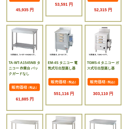
53,591 円
45,935 円
52,315 円
TA-WT-A1545NB タ
EM-4S タニコー 電
TGMS-4 タニコー ガ
ニコー 作業台 バッ
気式引出型蒸し器
ス式引出型蒸し器
クガードなし
551,116 円
303,110 円
61,885 円