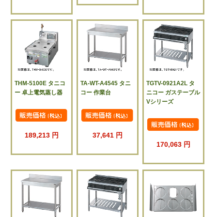
THM-5100E タニコ
TA-WT-A4545 タニ
TGTV-0921A2L タ
ー 卓上電気蒸し器
コー 作業台
ニコー ガステーブル
Vシリーズ
189,213 円
37,641 円
170,063 円