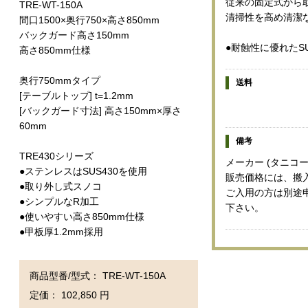
従来の固定式から
TRE-WT-150A
清掃性を高め清潔
間口1500×奥行750×高さ850mm
バックガード高さ150mm
●耐蝕性に優れたS
高さ850mm仕様
奥行750mmタイプ
送料
[テーブルトップ] t=1.2mm
[バックガード寸法] 高さ150mm×厚さ
60mm
備考
TRE430シリーズ
メーカー (タニコー
●ステンレスはSUS430を使用
販売価格には、搬
●取り外し式スノコ
ご入用の方は別途
●シンプルなR加工
下さい。
●使いやすい高さ850mm仕様
●甲板厚1.2mm採用
商品型番/型式： TRE-WT-150A
定価： 102,850 円