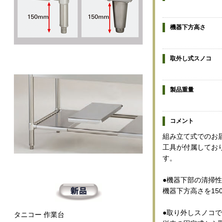
機器下方高さ
取外し式スノコ
製品重量
コメント
組み立て式でのお
工具が付属してお
す。
●機器下部の清掃
機器下方高さを15
●取り外しスノコ
タニコー 作業台