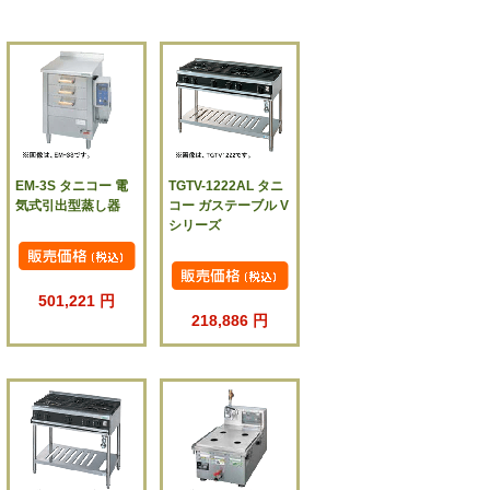
EM-3S タニコー 電
TGTV-1222AL タニ
気式引出型蒸し器
コー ガステーブル V
シリーズ
501,221 円
218,886 円