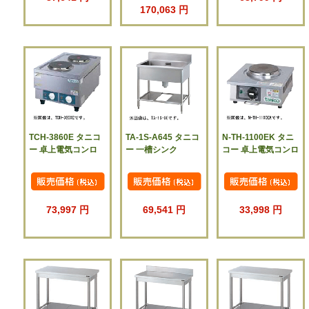
170,063 円
TCH-3860E タニコ
TA-1S-A645 タニコ
N-TH-1100EK タニ
ー 卓上電気コンロ
ー 一槽シンク
コー 卓上電気コンロ
73,997 円
69,541 円
33,998 円