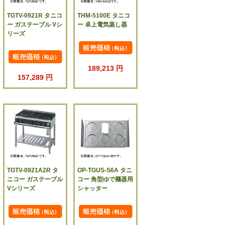
TGTV-0921R タニコ
THM-5100E タニコ
ー ガステーブル Vシ
ー 卓上電気蒸し器
リーズ
189,213 円
157,289 円
TGTV-0921A2R タ
OP-TGUS-S6A タニ
ニコー ガステーブル
コー 角型ゆで麺器用
Vシリーズ
シャッター