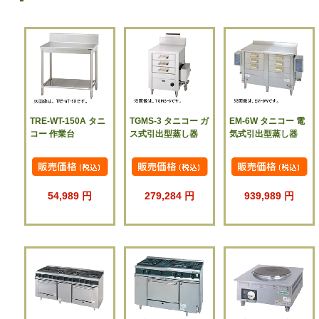
TRE-WT-150A タニ
TGMS-3 タニコー ガ
EM-6W タニコー 電
コー 作業台
ス式引出型蒸し器
気式引出型蒸し器
54,989 円
279,284 円
939,989 円