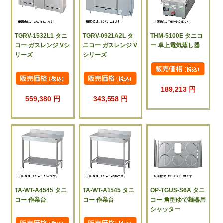
TGRV-1532L1 タニ
TGRV-0921A2L タ
THM-5100E タニコ
コー ガスレンジ Vシ
ニコー ガスレンジ V
ー 卓上電気蒸し器
リーズ
シリーズ
189,213 円
559,380 円
343,558 円
TA-WT-A4545 タニ
TA-WT-A1545 タニ
OP-TGUS-S6A タニ
コー 作業台
コー 作業台
コー 角型ゆで麺器用
シャッター