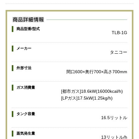
商品型番/型式
TLB-1G
メーカー
タニコー
外形寸法
間口600×奥行700×高さ700mm
ガス消費量
[都市ガス]18.6kW(16000kcal/h)
[LPガス]17.5kW(1.25kg/h)
タンク容量
16.5リットル
蒸気発生量
13リットル/h