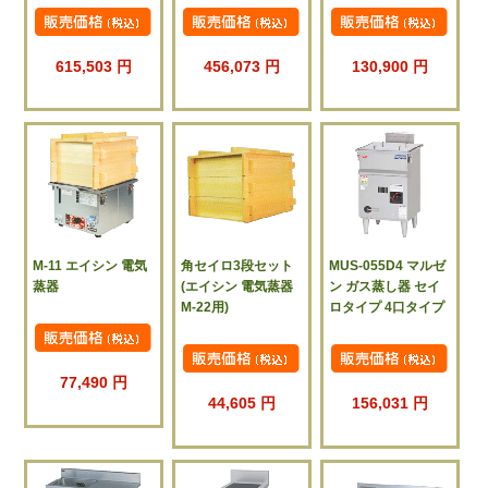
615,503 円
456,073 円
130,900 円
M-11 エイシン 電気
角セイロ3段セット
MUS-055D4 マルゼ
蒸器
(エイシン 電気蒸器
ン ガス蒸し器 セイ
M-22用)
ロタイプ 4口タイプ
77,490 円
44,605 円
156,031 円