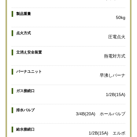
製品重量
50kg
点火方式
圧電点火
立消え安全装置
熱電対方式
バーナユニット
早沸しバーナ
ガス接続口
1/2B(15A)
排水バルブ
3/4B(20A) ホールバルブ
給水接続口
1/2B(15A) エルボ