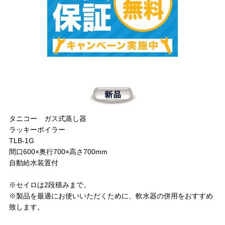
タニコー ガス式蒸し器
ラッキーボイラー
TLB-1G
間口600×奥行700×高さ700mm
自動給水装置付
※セイロは2段積みまで。
※製品を最適にお使いいただくために、軟水器の併用をおすすめ
致します。