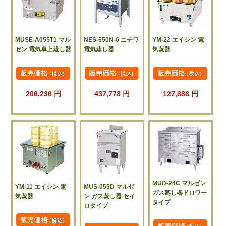
MUSE-A055T1 マル
NES-650N-6 ニチワ
YM-22 エイシン 電
ゼン 電気卓上蒸し器
電気蒸し器
気蒸器
206,236 円
437,778 円
127,886 円
MUD-24C マルゼン
YM-11 エイシン 電
MUS-055D マルゼ
ガス蒸し器ドロワー
気蒸器
ン ガス蒸し器 セイ
タイプ
ロタイプ