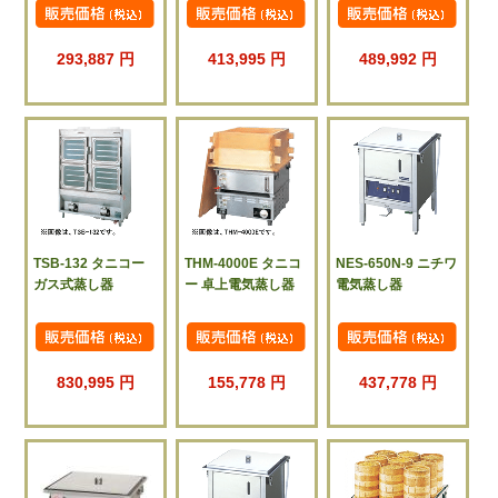
293,887 円
413,995 円
489,992 円
TSB-132 タニコー
THM-4000E タニコ
NES-650N-9 ニチワ
ガス式蒸し器
ー 卓上電気蒸し器
電気蒸し器
830,995 円
155,778 円
437,778 円