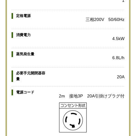
1
定格電源
三相200V 50/60Hz
消費電力
4.5kW
蒸気発生量
6.8L/h
必要手元開閉器容
20A
量
電源コード
2m 接地3P 20A引掛けプラグ付