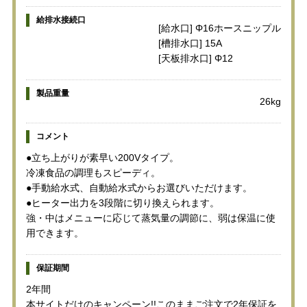
給排水接続口
[給水口] Φ16ホースニップル
[槽排水口] 15A
[天板排水口] Φ12
製品重量
26kg
コメント
●立ち上がりが素早い200Vタイプ。
冷凍食品の調理もスピーディ。
●手動給水式、自動給水式からお選びいただけます。
●ヒーター出力を3段階に切り換えられます。
強・中はメニューに応じて蒸気量の調節に、弱は保温に使
用できます。
保証期間
2年間
本サイトだけのキャンペーン!!このままご注文で2年保証を