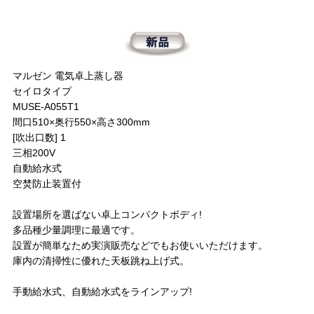
マルゼン 電気卓上蒸し器
セイロタイプ
MUSE-A055T1
間口510×奥行550×高さ300mm
[吹出口数] 1
三相200V
自動給水式
空焚防止装置付
設置場所を選ばない卓上コンパクトボディ!
多品種少量調理に最適です。
設置が簡単なため実演販売などでもお使いいただけます。
庫内の清掃性に優れた天板跳ね上げ式。
手動給水式、自動給水式をラインアップ!