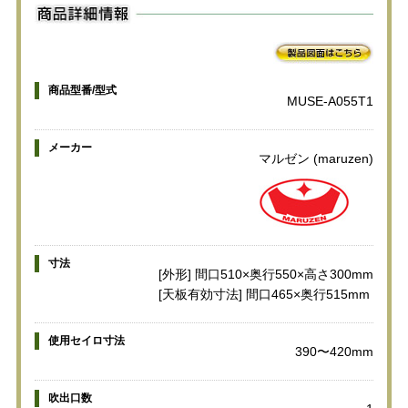
商品型番/型式
MUSE-A055T1
メーカー
マルゼン (maruzen)
寸法
[外形] 間口510×奥行550×高さ300mm
[天板有効寸法] 間口465×奥行515mm
使用セイロ寸法
390〜420mm
吹出口数