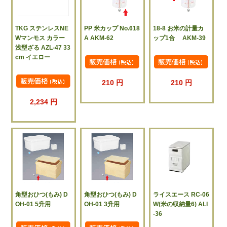
TKG ステンレスNE
PP 米カップ No.618
18-8 お米の計量カ
Wマンモス カラー
A AKM-62
ップ1合 AKM-39
浅型ざる AZL-47 33
cm イエロー
210 円
210 円
2,234 円
角型おひつ(もみ) D
角型おひつ(もみ) D
ライスエース RC-06
OH-01 5升用
OH-01 3升用
W(米の収納量6) ALI
-36