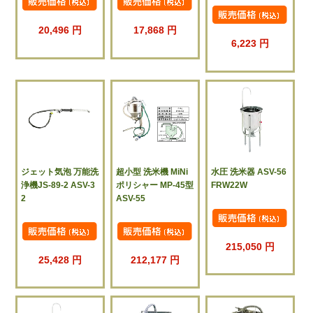
20,496 円
17,868 円
6,223 円
ジェット気泡 万能洗
超小型 洗米機 MiNi
水圧 洗米器 ASV-56
浄機JS-89-2 ASV-3
ポリシャー MP-45型
FRW22W
2
ASV-55
215,050 円
25,428 円
212,177 円