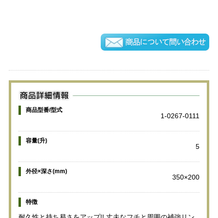
商品型番/型式
1-0267-0111
容量(升)
5
外径×深さ(mm)
350×200
特徴
耐久性と持ち易さをアップ!! 丈夫なフチと周囲の補強リン