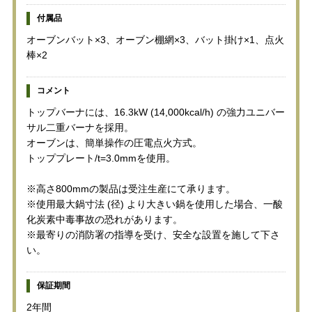
付属品
オーブンバット×3、オーブン棚網×3、バット掛け×1、点火
棒×2
コメント
トップバーナには、16.3kW (14,000kcal/h) の強力ユニバー
サル二重バーナを採用。
オーブンは、簡単操作の圧電点火方式。
トッププレート/t=3.0mmを使用。
※高さ800mmの製品は受注生産にて承ります。
※使用最大鍋寸法 (径) より大きい鍋を使用した場合、一酸
化炭素中毒事故の恐れがあります。
※最寄りの消防署の指導を受け、安全な設置を施して下さ
い。
保証期間
2年間