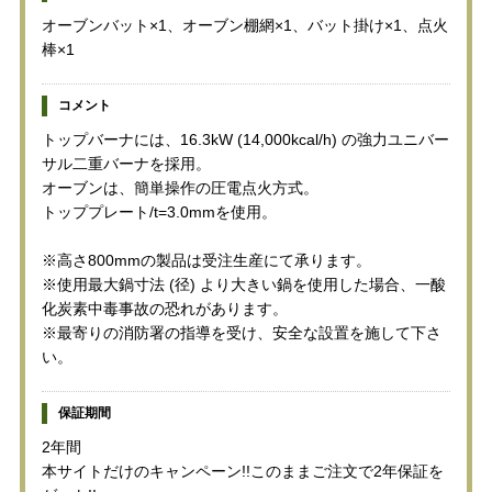
オーブンバット×1、オーブン棚網×1、バット掛け×1、点火
棒×1
コメント
トップバーナには、16.3kW (14,000kcal/h) の強力ユニバー
サル二重バーナを採用。
オーブンは、簡単操作の圧電点火方式。
トッププレート/t=3.0mmを使用。
※高さ800mmの製品は受注生産にて承ります。
※使用最大鍋寸法 (径) より大きい鍋を使用した場合、一酸
化炭素中毒事故の恐れがあります。
※最寄りの消防署の指導を受け、安全な設置を施して下さ
い。
保証期間
2年間
本サイトだけのキャンペーン!!このままご注文で2年保証を