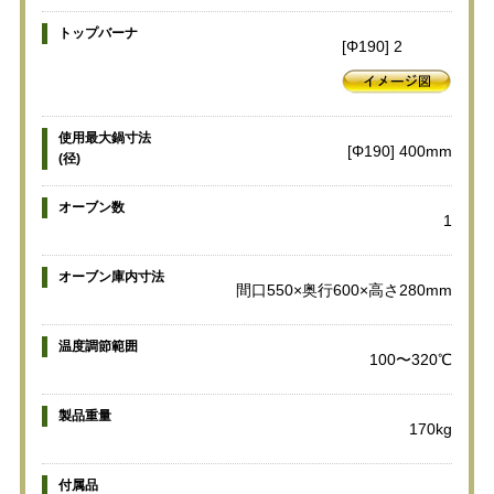
トップバーナ
[Φ190] 2
使用最大鍋寸法
[Φ190] 400mm
(径)
オーブン数
1
オーブン庫内寸法
間口550×奥行600×高さ280mm
温度調節範囲
100〜320℃
製品重量
170kg
付属品