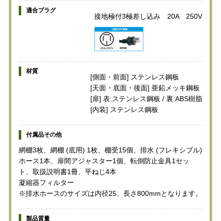
適合プラグ
接地極付3極差し込み 20A 250V
材質
[側面・前面] ステンレス鋼板
[天面・底面・後面] 亜鉛メッキ鋼板
[扉] 表:ステンレス鋼板 / 裏:ABS樹脂
[内装] ステンレス鋼板
付属品その他
網棚3枚、網棚 (底用) 1枚、棚受15個、排水 (フレキシブル)
ホース1本、扉間アジャスター1個、転倒防止金具1セッ
ト、取扱説明書1冊、平ねじ4本
凝縮器フィルター
※排水ホースのサイズは内径25、長さ800mmとなります。
製品質量