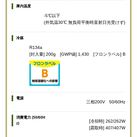
庫内温度
-5℃以下
(外気温30℃ 無負荷平衡時直射日光受けず)
冷媒
R134a
[封入量] 200g [GWP値] 1,430 [フロンラベル] B
電源
三相200V 50/60Hz
消費電力 (50/60H
[冷却時] 262/262W
z)
[霜取時] 407/407W