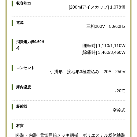
収容能力
[200mlアイスカップ] 1,078個
電源
三相200V 50/60Hz
消費電力(50/60H
[運転時] 1,110/1,110W
z)
[除霜時] 3,460/3,460W
コンセント
引掛形 接地形3極差込み 20A 250V
庫内温度
-20℃
凝縮器
空冷式
材質
[外装・内装] 電気亜鉛メッキ鋼板、ポリエステル粉体塗装