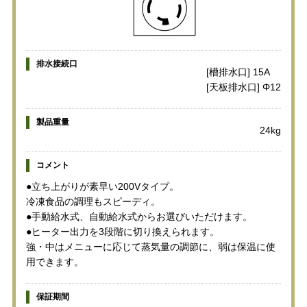
排水接続口
[槽排水口] 15A
[天板排水口] Φ12
製品重量
24kg
コメント
●立ち上がりが素早い200Vタイプ。
冷凍食品の調理もスピーディ。
●手動給水式、自動給水式からお選びいただけます。
●ヒーター出力を3段階に切り換えられます。
強・中はメニューに応じて蒸気量の調節に、弱は保温に使
用できます。
保証期間