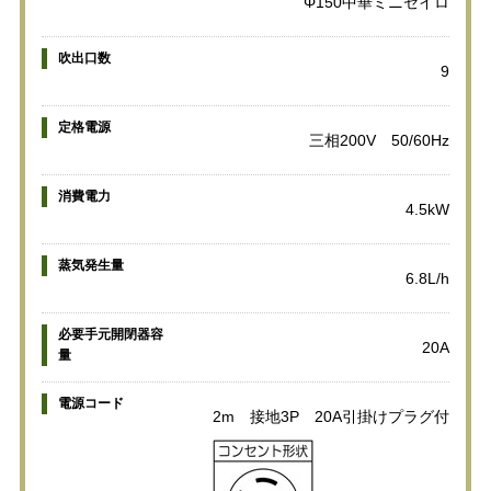
Φ150中華ミニセイロ
吹出口数
9
定格電源
三相200V 50/60Hz
消費電力
4.5kW
蒸気発生量
6.8L/h
必要手元開閉器容
20A
量
電源コード
2m 接地3P 20A引掛けプラグ付