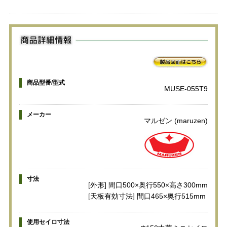
商品型番/型式
MUSE-055T9
メーカー
マルゼン (maruzen)
寸法
[外形] 間口500×奥行550×高さ300mm
[天板有効寸法] 間口465×奥行515mm
使用セイロ寸法