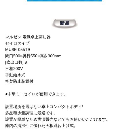
マルゼン 電気卓上蒸し器
セイロタイプ
MUSE-055T9
間口500×奥行550×高さ300mm
[吹出口数] 9
三相200V
手動給水式
空焚防止装置付
●中華ミニセイロが使用できます。
設置場所を選ばない卓上コンパクトボディ!
多品種少量調理に最適です。
設置が簡単なため実演販売などでもお使いいただけます。
庫内の清掃性に優れた天板跳ね上げ式。