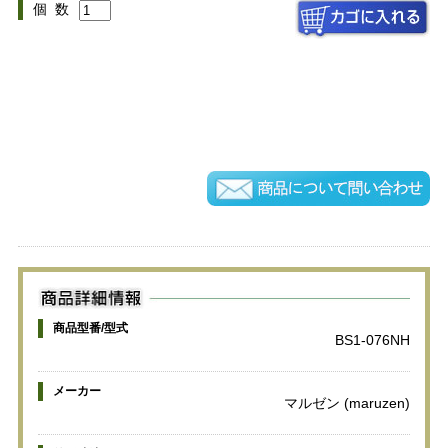
個 数
商品型番/型式
BS1-076NH
メーカー
マルゼン (maruzen)