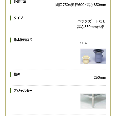
外形寸法
間口750×奥行600×高さ850mm
タイプ
バックガードなし
高さ850mm仕様
排水接続口径
50A
槽深
250mm
アジャスター