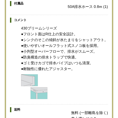
付属品
50A排水ホース 0.8m (1)
コメント
430ブリームシリーズ
●フロント面はR仕上の安全設計。
●シンクのそこの傾斜が水たまりをシャットアウト。
●使いやすいオールフラット式スノコ板を採用。
●小判型オーバーフローで、排水がスムーズ。
●防臭構造の排水トラップで快適。
●ゴミ受けカゴで排水パイプはいつも清潔。
●耐蝕性に優れたアジャスター。
送料
無料 (一部離島を除く)