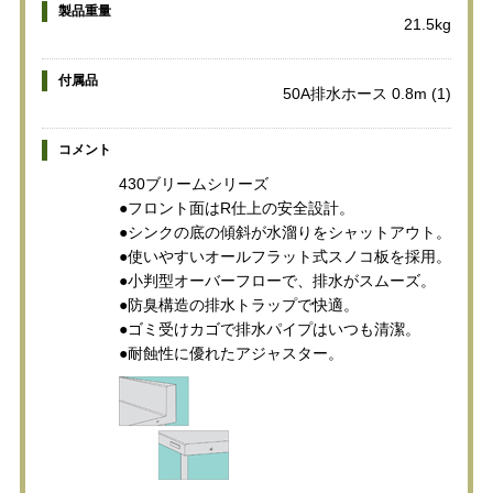
製品重量
21.5kg
付属品
50A排水ホース 0.8m (1)
コメント
430ブリームシリーズ
●フロント面はR仕上の安全設計。
●シンクの底の傾斜が水溜りをシャットアウト。
●使いやすいオールフラット式スノコ板を採用。
●小判型オーバーフローで、排水がスムーズ。
●防臭構造の排水トラップで快適。
●ゴミ受けカゴで排水パイプはいつも清潔。
●耐蝕性に優れたアジャスター。