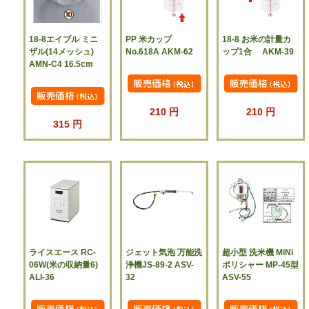
18-8エイブル ミニ
PP 米カップ
18-8 お米の計量カ
ザル(14メッシュ)
No.618A AKM-62
ップ1合 AKM-39
AMN-C4 16.5cm
210 円
210 円
315 円
ライスエース RC-
ジェット気泡 万能洗
超小型 洗米機 MiNi
06W(米の収納量6)
浄機JS-89-2 ASV-
ポリシャー MP-45型
ALI-36
32
ASV-55