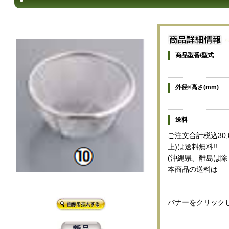
商品型番/型式
外径×高さ(mm)
送料
ご注文合計税込30,
上)は送料無料!!
(沖縄県、離島は除
本商品の送料は
バナーをクリック