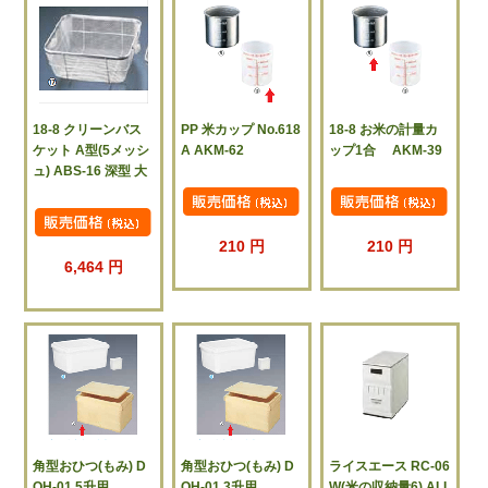
18-8 クリーンバス
PP 米カップ No.618
18-8 お米の計量カ
ケット A型(5メッシ
A AKM-62
ップ1合 AKM-39
ュ) ABS-16 深型 大
210 円
210 円
6,464 円
角型おひつ(もみ) D
角型おひつ(もみ) D
ライスエース RC-06
OH-01 5升用
OH-01 3升用
W(米の収納量6) ALI