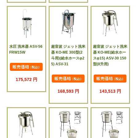
水圧 洗米器 ASV-56
超音波 ジェット洗米
超音波 ジェット洗米
FRW15W
器 KO-ME 300型(2
器 KO-ME(給水ホー
斗用)(給水ホースφ2
スφ15) ASV-30 150
5) ASV-31
型(8升用)
175,572 円
168,593 円
143,513 円