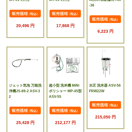
-36
20,496 円
17,868 円
6,223 円
ジェット気泡 万能洗
超小型 洗米機 MiNi
水圧 洗米器 ASV-56
浄機JS-89-2 ASV-3
ポリシャー MP-45型
FRW22W
2
ASV-55
215,050 円
25,428 円
212,177 円