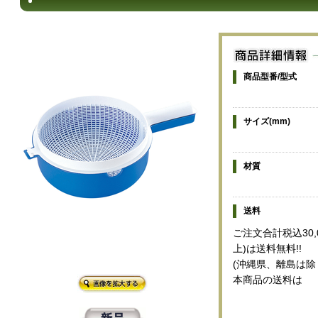
商品型番/型式
サイズ(mm)
材質
送料
ご注文合計税込30,
上)は送料無料!!
(沖縄県、離島は除
本商品の送料は