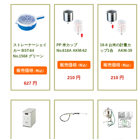
ストレーナーシェイ
PP 米カップ
18-8 お米の計量カ
カー BST-64
No.618A AKM-62
ップ1合 AKM-39
No.1568 グリーン
210 円
210 円
627 円