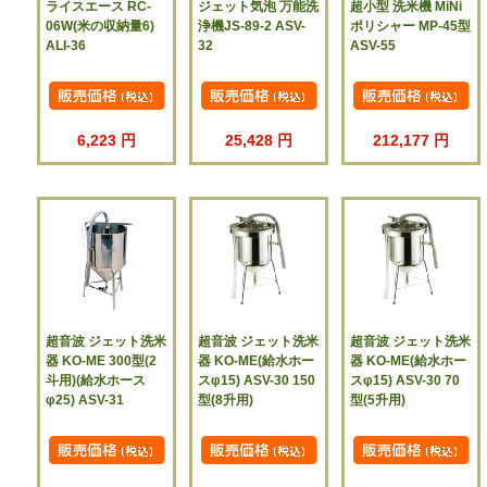
ライスエース RC-
ジェット気泡 万能洗
超小型 洗米機 MiNi
06W(米の収納量6)
浄機JS-89-2 ASV-
ポリシャー MP-45型
ALI-36
32
ASV-55
6,223 円
25,428 円
212,177 円
超音波 ジェット洗米
超音波 ジェット洗米
超音波 ジェット洗米
器 KO-ME 300型(2
器 KO-ME(給水ホー
器 KO-ME(給水ホー
斗用)(給水ホース
スφ15) ASV-30 150
スφ15) ASV-30 70
φ25) ASV-31
型(8升用)
型(5升用)