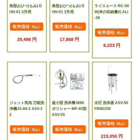
角型おひつ(もみ) D
角型おひつ(もみ) D
ライスエース RC-06
OH-01 5升用
OH-01 3升用
W(米の収納量6) ALI
-36
20,496 円
17,868 円
6,223 円
ジェット気泡 万能洗
超小型 洗米機 MiNi
水圧 洗米器 ASV-56
浄機JS-89-2 ASV-3
ポリシャー MP-45型
FRW22W
2
ASV-55
215,050 円