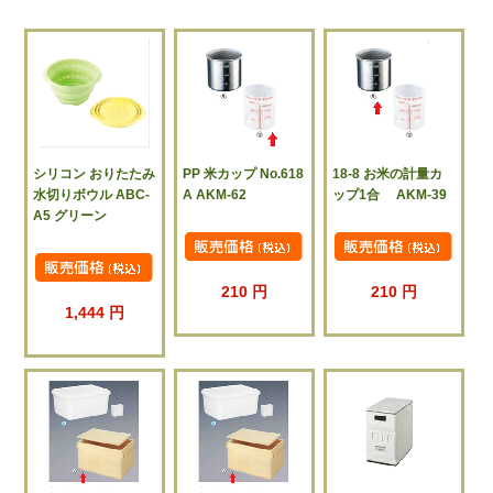
シリコン おりたたみ
PP 米カップ No.618
18-8 お米の計量カ
水切りボウル ABC-
A AKM-62
ップ1合 AKM-39
A5 グリーン
210 円
210 円
1,444 円