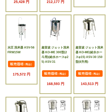
25,428 円
212,177 円
水圧 洗米器 ASV-56
超音波 ジェット洗米
超音波 ジェット洗米
FRW15W
器 KO-ME 300型(2
器 KO-ME(給水ホー
斗用)(給水ホースφ2
スφ15) ASV-30 150
5) ASV-31
型(8升用)
175,572 円
168,593 円
143,513 円