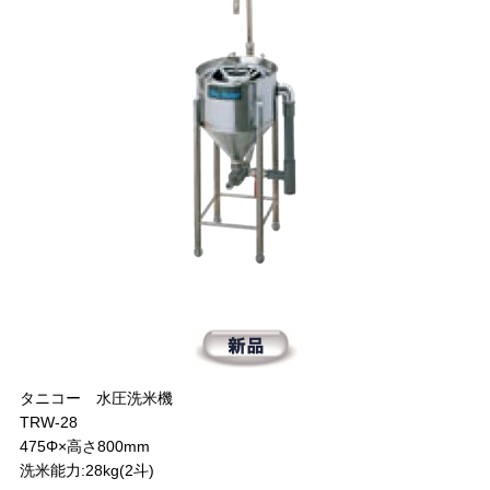
タニコー 水圧洗米機
TRW-28
475Φ×高さ800mm
洗米能力:28kg(2斗)