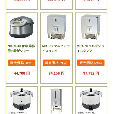
NH-YG18 象印 業務
MRT-55 マルゼン ラ
MRT-70 マルゼン ラ
用IH炊飯ジャー
イスタンク
イスタンク
44,708 円
94,156 円
97,792 円