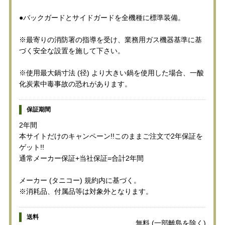
●バックガードとサイドガードを全機種に標準装備。
※最寄りの消防署の指導を受け、業務用ガス機器基準に基
づく安全な設置を施して下さい。
※使用最大鍋寸法 (径) より大きい鍋を使用した場合、一酸
化炭素中毒事故の恐れがあります。
保証期間
2年間
本サイトだけのキャンペーン!!このままご注文で2年保証を
ゲット!!
通常メーカー保証+当社保証=合計2年間
メーカー (タニコー) 規約内に基づく。
※消耗品、付属品等は対象外となります。
送料
無料 (一部離島を除く)