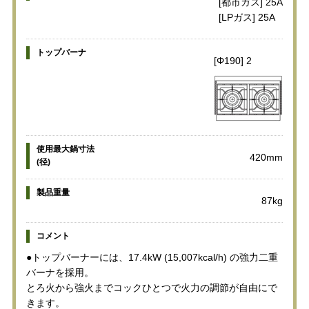
[都市ガス] 25A
[LPガス] 25A
トップバーナ
[Φ190] 2
使用最大鍋寸法
420mm
(径)
製品重量
87kg
コメント
●トップバーナーには、17.4kW (15,007kcal/h) の強力二重
バーナを採用。
とろ火から強火までコックひとつで火力の調節が自由にで
きます。