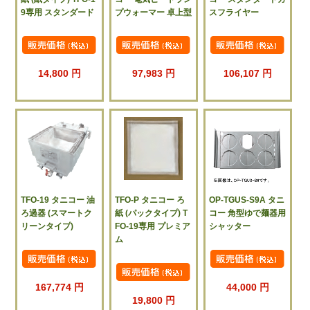
9専用 スタンダード
プウォーマー 卓上型
スフライヤー
14,800 円
97,983 円
106,107 円
TFO-19 タニコー 油
TFO-P タニコー ろ
OP-TGUS-S9A タニ
ろ過器 (スマートク
紙 (パックタイプ) T
コー 角型ゆで麺器用
リーンタイプ)
FO-19専用 プレミア
シャッター
ム
167,774 円
44,000 円
19,800 円