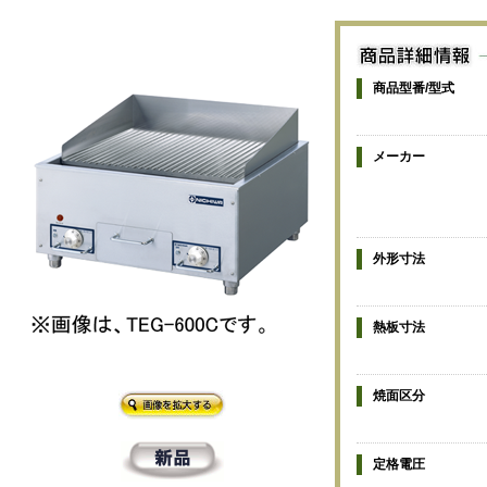
商品型番/型式
メーカー
外形寸法
熱板寸法
焼面区分
定格電圧