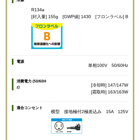
R134a
[封入量] 155g [GWP値] 1430 [フロンラベル] B
電源
単相100V 50/60Hz
消費電力 (50/60H
[冷却時] 147/147W
z)
[霜取時] 163/163W
適合コンセント
横型 接地極付2極差込み 15A 125V