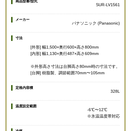
商品型番/型式
SUR-LV1561
メーカー
パナソニック (Panasonic)
寸法
[外形] 幅1,500×奥行600×高さ800mm
[内形] 幅1,130×奥行487×高さ609mm
※外形高さ寸法は台脚高さ80mm時の寸法です。
[台脚] 樹脂製、調節範囲70mm〜105mm
定格内容積
328L
温度設定範囲
-6℃〜12℃
※氷温温度帯対応
冷媒