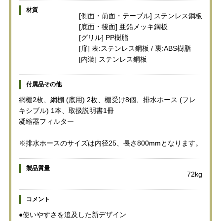
材質
[側面・前面・テーブル] ステンレス鋼板
[底面・後面] 亜鉛メッキ鋼板
[グリル] PP樹脂
[扉] 表:ステンレス鋼板 / 裏:ABS樹脂
[内装] ステンレス鋼板
付属品その他
網棚2枚、網棚 (底用) 2枚、棚受け8個、排水ホース (フレ
キシブル) 1本、取扱説明書1冊
凝縮器フィルター
※排水ホースのサイズは内径25、長さ800mmとなります。
製品質量
72kg
コメント
●使いやすさを追及した新デザイン