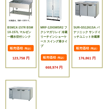
BSM1X-157R BSM
MRF-120GWSR2 フ
SUR-GS1261SA パ
1X-157L マルゼン
クシマガリレイ 冷蔵
ナソニック サンドイ
一槽水切付シンク
リーチインショーケ
ッチユニット冷蔵庫
ース スイング扉タイ
プ
123,758 円
176,861 円
668,974 円