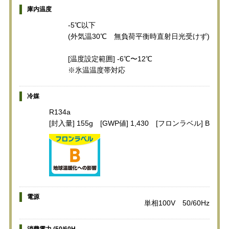
庫内温度
-5℃以下
(外気温30℃ 無負荷平衡時直射日光受けず)
[温度設定範囲] -6℃〜12℃
※氷温温度帯対応
冷媒
R134a
[封入量] 155g [GWP値] 1,430 [フロンラベル] B
電源
単相100V 50/60Hz
消費電力 (50/60H