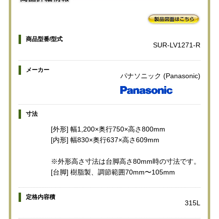
商品型番/型式
SUR-LV1271-R
メーカー
パナソニック (Panasonic)
寸法
[外形] 幅1,200×奥行750×高さ800mm
[内形] 幅830×奥行637×高さ609mm
※外形高さ寸法は台脚高さ80mm時の寸法です。
[台脚] 樹脂製、調節範囲70mm〜105mm
定格内容積
315L