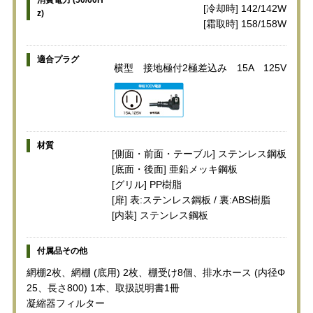
[冷却時] 142/142W
z)
[霜取時] 158/158W
適合プラグ
横型 接地極付2極差込み 15A 125V
材質
[側面・前面・テーブル] ステンレス鋼板
[底面・後面] 亜鉛メッキ鋼板
[グリル] PP樹脂
[扉] 表:ステンレス鋼板 / 裏:ABS樹脂
[内装] ステンレス鋼板
付属品その他
網棚2枚、網棚 (底用) 2枚、棚受け8個、排水ホース (内径Φ
25、長さ800) 1本、取扱説明書1冊
凝縮器フィルター