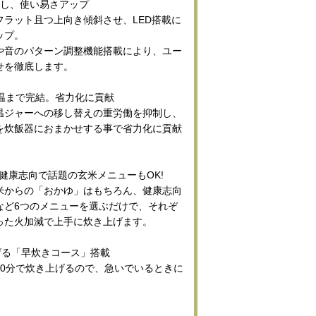
新し、使い易さアップ
フラット且つ上向き傾斜させ、LED搭載に
ップ。
や音のパターン調整機能搭載により、ユー
せを徹底します。
保温まで完結。省力化に貢献
温ジャーへの移し替えの重労働を抑制し、
を炊飯器におまかせする事で省力化に貢献
!健康志向で話題の玄米メニューもOK!
米からの「おかゆ」はもちろん、健康志向
など6つのメニューを選ぶだけで、それぞ
った火加減で上手に炊き上げます。
げる「早炊きコース」搭載
30分で炊き上げるので、急いでいるときに