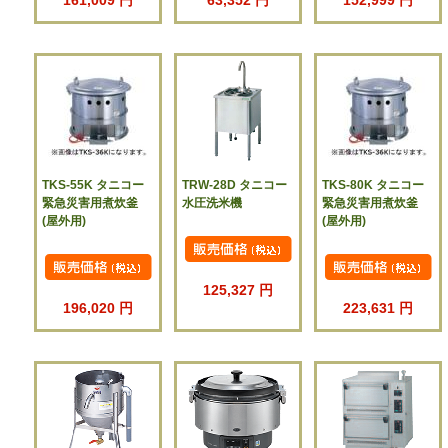
TKS-55K タニコー
TRW-28D タニコー
TKS-80K タニコー
緊急災害用煮炊釜
水圧洗米機
緊急災害用煮炊釜
(屋外用)
(屋外用)
125,327 円
196,020 円
223,631 円