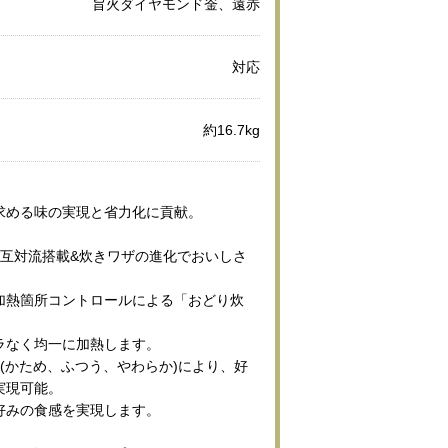
旨火ダイヤモンド釡、遠赤
対応
約16.7kg
求める味の実現と省力化に貢献。
交互対流搭載&炊きワザの進化でおいしさ
、加熱箇所コントロールによる「おどり炊
ラなく均一に加熱します。
(かため、ふつう、やわらか)により、好
実現可能。
好みの食感を実現します。