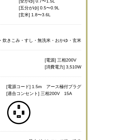
[全がゆ] 0.7〜1.5L
[五分がゆ] 0.5〜0.9L
[玄米] 1.8〜3.6L
・炊きこみ・すし・無洗米・おかゆ・玄米
[電源] 三相200V
[消費電力] 3,510W
[電源コード] 1.5m アース極付プラグ
[適合コンセント] 三相200V 15A