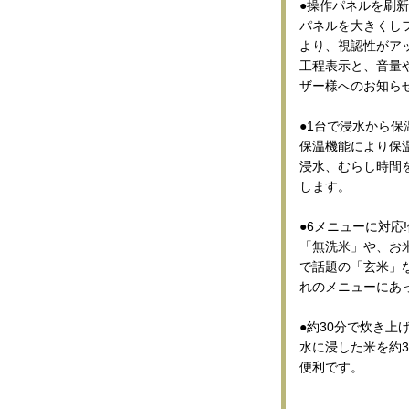
●操作パネルを刷
パネルを大きくし
より、視認性がア
工程表示と、音量
ザー様へのお知ら
●1台で浸水から
保温機能により保
浸水、むらし時間
します。
●6メニューに対応
「無洗米」や、お
で話題の「玄米」
れのメニューにあ
●約30分で炊き上
水に浸した米を約
便利です。