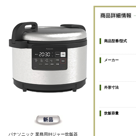
商品型番/型式
メーカー
外形寸法
炊飯容量
パナソニック 業務用IHジャー炊飯器