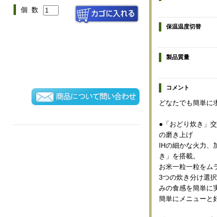
個 数
保温温度切替
製品質量
コメント
どなたでも簡単に
●「おどり炊き」
の磨き上げ
IHの細かな火力
き」を搭載。
お米一粒一粒をム
3つの炊き分け選択
みの食感を簡単に
簡単にメニューと